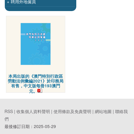
+
聘用外地僱員
本局出版的《澳門特別行政區
勞動法例彙編2021》於印務局
有售，中文版每冊193澳門
元。
RSS |
收集個人資料聲明
|
使用條款及免責聲明
|
網站地圖
|
聯絡我
們
最後修訂日期：
2025-05-29