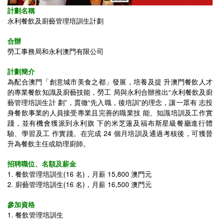
計劃名稱
永利餐飲及廚藝管理培訓生計劃
合辦
勞工事務局和永利澳門有限公司
計劃簡介
為配合澳門「創意城市美食之都」發展，培養及提 升澳門餐飲人才
的專業餐飲知識及廚藝技能，勞工 局與永利合辦推出“永利餐飲及廚
藝管理培訓生計 劃”，貫徹“先入職，後培訓”的理念，讓一眾有 志投
身餐飲事業的人員接受專業且完善的職業技 能、知識培訓及工作實
踐，並有機會獲派到永利旗 下的米芝蓮及福布斯星級餐廳進行體
驗、學習及工 作實踐。在完成 24 個月培訓及通過考核後，可獲晉
升為餐飲主任或助理廚師。
招聘職位、名額及薪金
1. 餐飲管理培訓生(16 名)，月薪 15,800 澳門元
2. 廚藝管理培訓生(16 名)，月薪 16,500 澳門元
參加資格
1. 餐飲管理培訓生