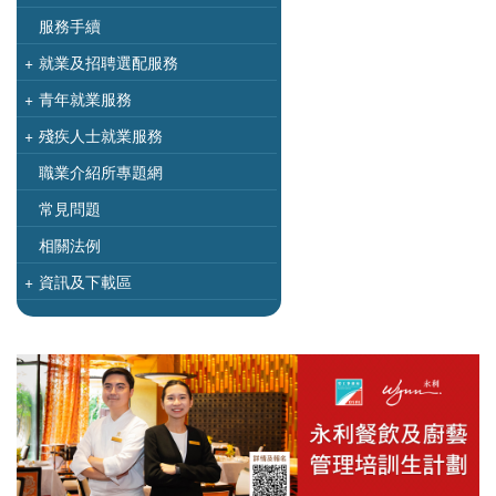
服務手續
+
就業及招聘選配服務
+
青年就業服務
+
殘疾人士就業服務
職業介紹所專題網
常見問題
相關法例
+
資訊及下載區