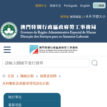
繁體中文
简体中文
Português
English
掃碼
A
A
字體大小
標準版
無障礙版
|
A
主頁
>
職能分類
>
就業及招聘
>
永利餐飲及廚藝管理培訓生計劃
執行單位
最新消息