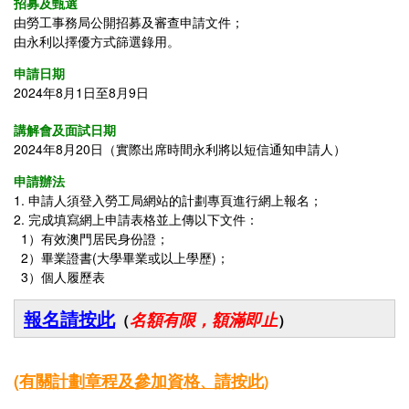
招募及甄選
由勞工事務局公開招募及審查申請文件；
由永利以擇優方式篩選錄用。
申請日期
2024年8月1日至8月9日
講解會及面試日期
2024年8月20日（實際出席時間永利將以短信通知申請人）
申請辦法
1. 申請人須登入勞工局網站的計劃專頁進行網上報名；
2. 完成填寫網上申請表格並上傳以下文件：
1）有效澳門居民身份證；
2）畢業證書(大學畢業或以上學歷)
；
3
）
個人履歷表
報名請按此
名額有限，額滿即止
（
）
(
有關
計劃章程及參加資格
請按此
、
)