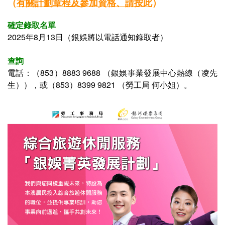
（
有關
計劃章程及參加資格、
請按此
）
確定錄取名單
2025年8月13日（
銀娛
將以電話通知錄取者）
查詢
電話：（853）
8883 9688
（
銀娛事業發展中心熱線（凌先
生）
），或（853）
8399 9821
（勞工局 何小姐）。