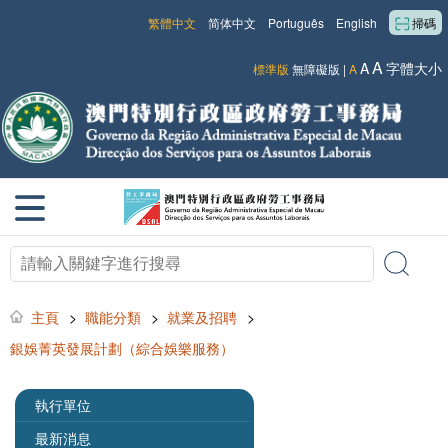
繁體中文
简体中文
Português
English
掃碼
A
A
字體大小
標準版
無障礙版
|
A
主頁
>
職能分類
>
就業及招聘
>
銀娛菁英發展計劃（綜合娛樂服務）
執行單位
最新消息