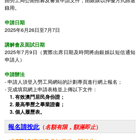
由勞工局公開招募及審查申請文件；由
銀娛
以擇優方式篩選
錄用。
申請日期
2025年6月26日至7月7日
講解會及面試日期
2025年7月9日（實際出席日期及時間將由
銀娛
以短信通知
申請人）
申請辦法
- 申請人須登入
勞工局網站的計劃專頁進行網上報名；
- 完成填寫網上申請表格並上傳以下文件：
1. 有效澳門居民身份證；
2.
最高學歷之畢業證書；
3. 個人履歷表。
報名請按此
（
名額有限，額滿即止
）