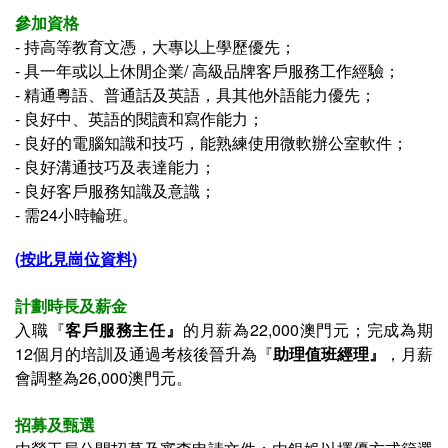
參加資格
-
持高等教育文憑，大專以上學歷優先；
-
具一年或以上休閒企業/ 高級品牌客戶服務工作經驗；
-
精通粵語、普通話及英語，具其他外語能力優先；
-
良好中、英語的閱讀和寫作能力；
-
良好的電腦知識和技巧，能熟練使用微軟辦公室軟件；
-
良好溝通技巧及表達能力；
-
良好客戶服務知識及意識；
-
需24小時輪班。
(
按此見崗位資料
)
計劃時長及薪金
入職
『
客戶服務主任
』
的
月薪
為
22,000澳門元
；
完成
為期
12個月的培訓及
通過考核後晉升為
『
助理值班經理
』
，
月薪
會調整為26,000澳門元。
招募及甄選