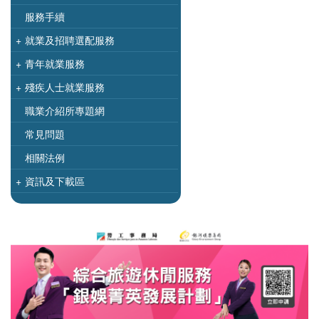
服務手續
+
就業及招聘選配服務
+
青年就業服務
+
殘疾人士就業服務
職業介紹所專題網
常見問題
相關法例
+
資訊及下載區