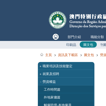
部門介紹
職能分類
印刷品
圖文包
刊
主頁
>
資訊及下載區
>
圖文包
>
勞
+
職業培訓及技能鑒定
+
就業及招聘
-
勞資權益
工作時間篇
外地家傭篇
解僱賠償-本地僱員