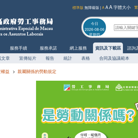
A
A
字體大小
繁
標準版
無障礙版
|
A
今日
2026-08-06
星期四
服務手續
服務承諾
網上服務
資訊及下載區
諮詢
載文章
宣傳短片
報告
統計
表格
合同及協議範本
資權益
>
親屬關係的勞動規定