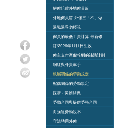
解僱賠償外地僱員篇
外地僱員篇-外僱三「不」做
過職過界勿輕視
僱員的最低工資計算-最新修
訂/2026年1月1日生效
僱主支付產假報酬的補貼計劃
網紅與外賣車手
親屬關係的勞動規定
配偶關係的勞動規定
採購 - 勞動關係
勞動合同與提供勞務合同
向強迫勞動說不
守法聘用外僱