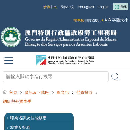
繁體中文
简体中文
Português
English
掃碼
A
A
字體大小
標準版
無障礙版
|
A
主頁
>
資訊及下載區
>
圖文包
>
勞資權益
>
網紅與外賣車手
+
職業培訓及技能鑒定
+
就業及招聘