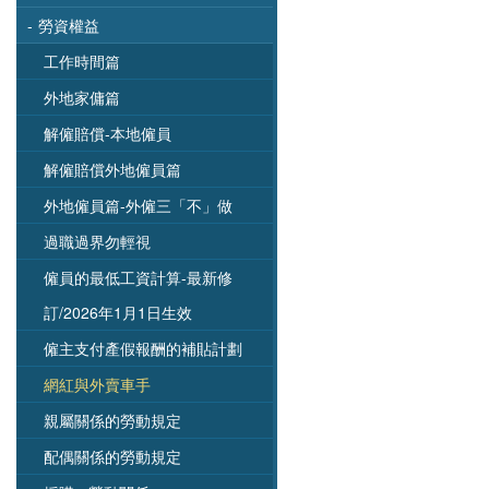
-
勞資權益
工作時間篇
外地家傭篇
解僱賠償-本地僱員
解僱賠償外地僱員篇
外地僱員篇-外僱三「不」做
過職過界勿輕視
僱員的最低工資計算-最新修
訂/2026年1月1日生效
僱主支付產假報酬的補貼計劃
網紅與外賣車手
親屬關係的勞動規定
配偶關係的勞動規定