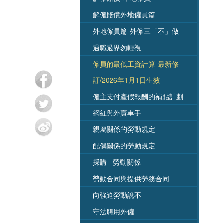
解僱賠償外地僱員篇
外地僱員篇-外僱三「不」做
過職過界勿輕視
僱員的最低工資計算-最新修
訂/2026年1月1日生效
僱主支付產假報酬的補貼計劃
網紅與外賣車手
親屬關係的勞動規定
配偶關係的勞動規定
採購 - 勞動關係
勞動合同與提供勞務合同
向強迫勞動說不
守法聘用外僱