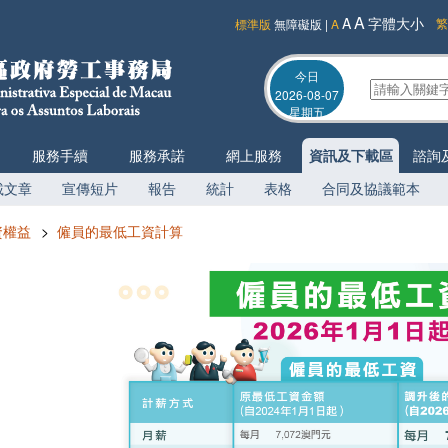
A
A
字體大小
繁
標準版
無障礙版
|
A
今日
2026-08-07
星期五
服務手續
服務承諾
網上服務
資訊及下載區
諮詢
載文章
宣傳短片
報告
統計
表格
合同及協議範本
資權益
>
僱員的最低工資計算