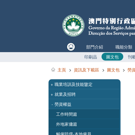
部門介紹
職能分類
印刷品
圖文包
刊
主頁
>
資訊及下載區
>
圖文包
>
勞
+
職業培訓及技能鑒定
+
就業及招聘
-
勞資權益
工作時間篇
外地家傭篇
解僱賠償-本地僱員