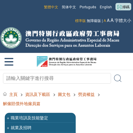
繁體中文
简体中文
Português
English
掃碼
A
A
字體大小
標準版
無障礙版
|
A
主頁
>
資訊及下載區
>
圖文包
>
勞資權益
>
解僱賠償外地僱員篇
+
職業培訓及技能鑒定
+
就業及招聘