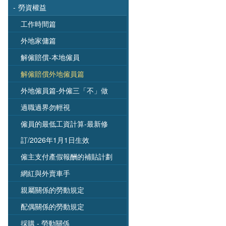
-
勞資權益
工作時間篇
外地家傭篇
解僱賠償-本地僱員
解僱賠償外地僱員篇
外地僱員篇-外僱三「不」做
過職過界勿輕視
僱員的最低工資計算-最新修
訂/2026年1月1日生效
僱主支付產假報酬的補貼計劃
網紅與外賣車手
親屬關係的勞動規定
配偶關係的勞動規定
採購 - 勞動關係