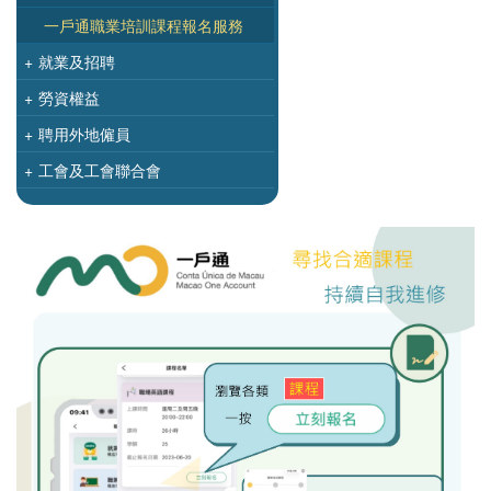
一戶通職業培訓課程報名服務
+
就業及招聘
+
勞資權益
+
聘用外地僱員
+
工會及工會聯合會