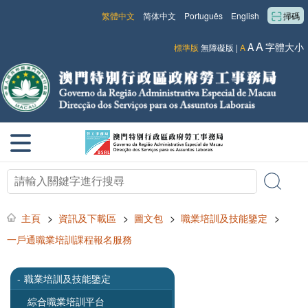
繁體中文
简体中文
Português
English
掃碼
A
A
字體大小
標準版
無障礙版
|
A
主頁
>
資訊及下載區
>
圖文包
>
職業培訓及技能鑒定
>
一戶通職業培訓課程報名服務
-
職業培訓及技能鑒定
綜合職業培訓平台