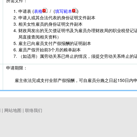
所需文件：
申请表 (
表格
/ (
填写範本
)
申请人或其合法代表的身份证明文件副本
相关女性雇员的身份证明文件副本
财政局发出的无欠债证明书及为雇员办理财政局的职业税登记
局直接查阅相关资料）
雇主已向雇员支付产假报酬的证明副本
雇员产假开始前3个月的粮单副本
（如适用）属劳动关系已终止的情况，须提交劳动关系终止的
申请期限：
雇主依法完成支付全部产假报酬，可自雇员分娩之日起150日内
明
|
网站地图
|
联络我们