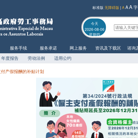
A
A
字
标准版
无障碍版
|
A
今天
2026-08-06
星期四
服务手续
服务承诺
网上服务
资讯及下载区
谘询
年度报告
劳动法例
适用公约
支付产假报酬的补贴计划