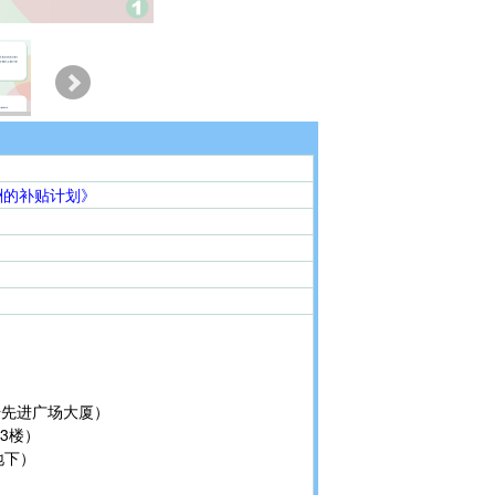
报酬的补贴计划》
号先进广场大厦）
3楼）
地下）