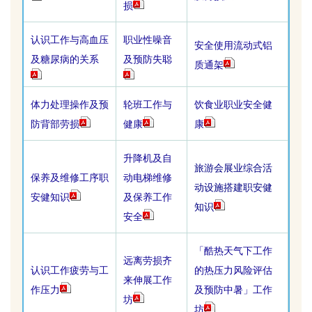
损
认识工作与高血压
职业性噪音
安全使用流动式铝
及糖尿病的关系
及预防失聪
质通架
体力处理操作及预
轮班工作与
饮食业职业安全健
防背部劳损
健康
康
升降机及自
旅游会展业综合活
保养及维修工序职
动电梯维修
动设施搭建职安健
安健知识
及保养工作
知识
安全
「酷热天气下工作
远离劳损齐
认识工作疲劳与工
的热压力风险评估
来伸展工作
作压力
及预防中暑」工作
坊
坊