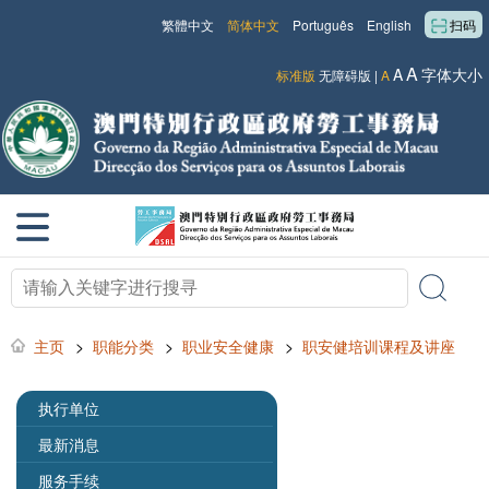
繁體中文
简体中文
Português
English
扫码
A
A
字体大小
标准版
无障碍版
|
A
主页
>
职能分类
>
职业安全健康
>
职安健培训课程及讲座
执行单位
最新消息
服务手续