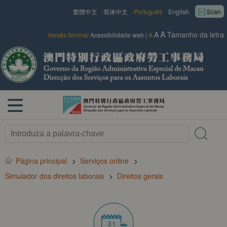
繁體中文
简体中文
Português
English
Scan
A
A
Tamanho da letra
Versão Normal
Acessibilidade web
|
A
Página principal
>
Serviços online
>
Simulador dos direitos laborais
>
Direitos gerais