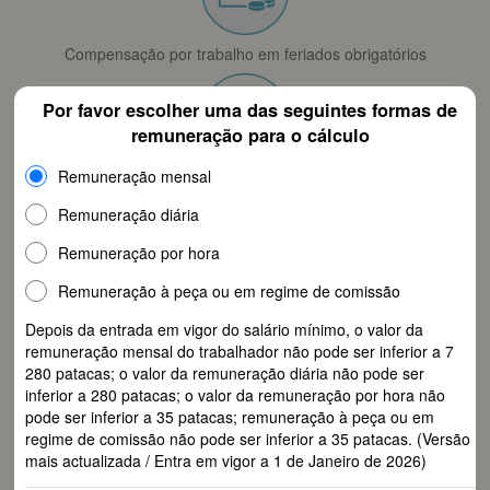
Compensação por trabalho em feriados obrigatórios
Por favor escolher uma das seguintes formas de
remuneração para o cálculo
Remuneração mensal
Compensação por trabalho em descanso semanal
Remuneração diária
Remuneração por hora
Remuneração à peça ou em regime de comissão
Remuneração do trabalho extraordinário
Depois da entrada em vigor do salário mínimo, o valor da
remuneração mensal do trabalhador não pode ser inferior a 7
280 patacas; o valor da remuneração diária não pode ser
inferior a 280 patacas; o valor da remuneração por hora não
pode ser inferior a 35 patacas; remuneração à peça ou em
Indemnização do despedimento (contrato sem prazo)
regime de comissão não pode ser inferior a 35 patacas. (Versão
mais actualizada / Entra em vigor a 1 de Janeiro de 2026)