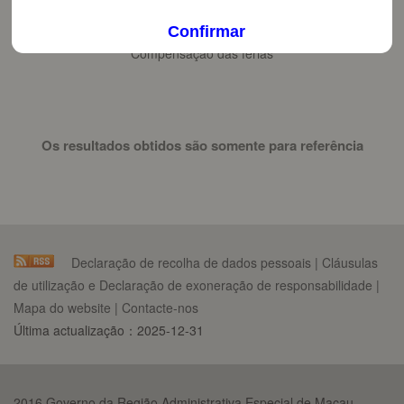
Confirmar
Compensação das férias
Os resultados obtidos são somente para referência
Declaração de recolha de dados pessoais
|
Cláusulas
de utilização e Declaração de exoneração de responsabilidade
|
Mapa do website
|
Contacte-nos
Última actualização：
2025-12-31
2016 Governo da Região Administrativa Especial de Macau.