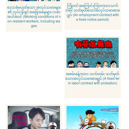
ကြိုတင်အကြောင်းကြားကာလသက်
ဒေသခံမဟုတ်သော အလုပ်သမားများ
တမ်း သတ်မှတ်သောအလုပ်သမားစာခ
၏ လုပ်ငန်းခွင်အခြေအနေများ လစာ
ျုပ် (An employment contract with
အပါအဝင် (Working conditions of n
a fixed notice period)
on-resident workers, including wa
ges
အစမ်းခန့်ကာလ သက်တမ်း သတ်မှတ်
သောအလုပ်သမားစာချုပ် (A fixed ter
m labor contract with probation)