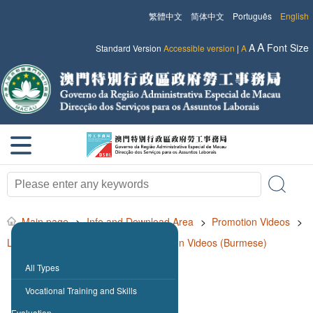
繁體中文
简体中文
Português
English
A
A
Font Size
Standard Version
Accessible version
|
A
Main page
>
Info and Download Area
>
Promotion Videos
>
Labour Rights and Interests - Promotion Videos (Burmese)
All Types
Vocational Training and Skills
Evaluation