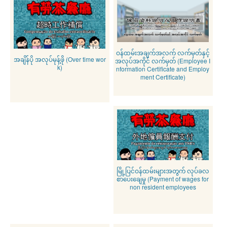
ဝန်ထမ်းအချက်အလက် လက်မှတ်နှင့်
အချိန်ပို အလုပ်မုန့်ဖို (Over time wor
အလုပ်အကိုင် လက်မှတ် (Employee I
k)
nformation Certificate and Employ
ment Certificate)
မြို့ပြင်ဝန်ထမ်းများအတွက် လုပ်ခလ
စာပေးချေမှု (Payment of wages for
non resident employees