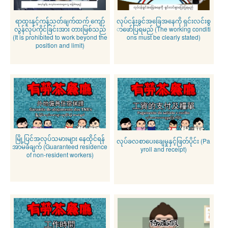
ရာထူးနှင့်ကန့်သတ်ချက်ထက် ကျော်
လုပ်ငန်းခွင်အခြေအနေကို ရှင်းလင်းစွ
လွန်လုပ်ကိုင်ခြင်းအား တားမြစ်သည်
ာဖော်ပြရမည် (The working conditi
(It is prohibited to work beyond the
ons must be clearly stated)
position and limit)
မြို့ပြင်အလုပ်သမားများ နေထိုင်ရန်
လုပ်ခလစာပေးချေမှုနှင့်ဖြတ်ပိုင်း (Pa
အာမခံချက် (Guaranteed residence
yroll and receipt)
of non-resident workers)