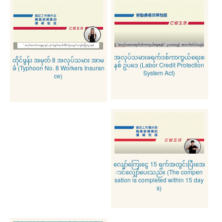
အလုပ်သမားခရက်ဒစ်ကာကွယ်ရေးစ
တိုင်ဖွန်း အမှတ် 8 အလုပ်သမား အာမ
နစ် ဥပဒေ (Labor Credit Protection
ခံ (Typhoon No. 8 Workers Insuran
System Act)
ce)
လျော်ကြေးငွေ 15 ရက်အတွင်းပြီးအေ
ာင်လျှော်ပေးသည်။ (The compen
sation is completed within 15 day
s)