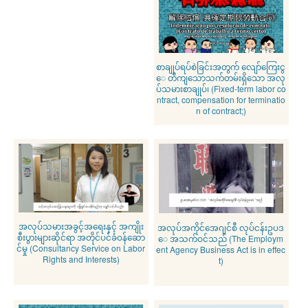
စာချုပ်ရပ်စဲခြင်းအတွက် လျော်ကြေးငွ
ေ တိကျသောသက်တမ်းရှိသော အလု
ပ်သမားစာချုပ်၊ (Fixed-term labor co
ntract, compensation for terminatio
n of contract;)
အလုပ်သမားအခွင့်အရေးနှင့် အကျိုး
အလုပ်အကိုင်အေဂျင်စီ လုပ်ငန်းဥပဒ
စီးပွားများဆိုင်ရာ အတိုင်ပင်ခံဝန်ဆော
ေ အသက်ဝင်သည် (The Employm
င်မှု (Consultancy Service on Labor
ent Agency Business Act is in effec
Rights and Interests)
t)