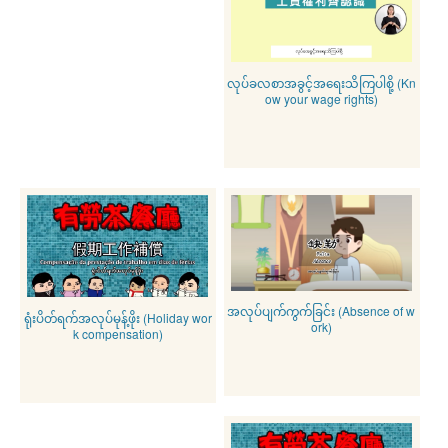
လုပ်ခလစာအခွင့်အရေးသိကြပါစို့ (Kn
ow your wage rights)
အလုပ်ပျက်ကွက်ခြင်း (Absence of w
ရုံးပိတ်ရက်အလုပ်မုန့်ဖိုး (Holiday wor
ork)
k compensation)