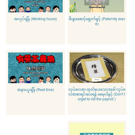
အလုပ်ချိန် (Working hours)
မီးဖွားစောင့်ရှောက်ခွင့် (Paternity leav
e)
လုပ်ခလစာ ထုတ်ပေးသောအခါ လုပ်ခ
အနားယူချိန် (Rest time)
လစာစာရင်းပေးရန် မမေ့ပါနှင့် (Don't f
orget to list the payroll )