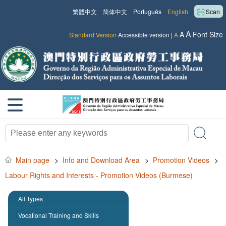
繁體中文
简体中文
Português
English
Scan
A
A
Font Size
Standard Version
Accessible version
|
A
Main page
>
Info and Download Area
>
Promotion Videos
>
Labour Rights and Interests - Promotion Videos (Burmese)
All Types
Vocational Training and Skills