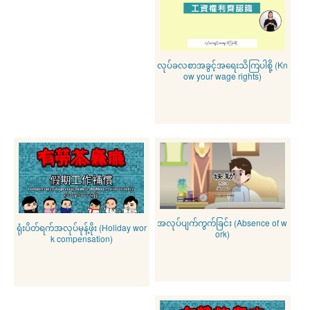
လုပ်ခလစာအခွင့်အရေးသိကြပါစို့ (Kn
ow your wage rights)
အလုပ်ပျက်ကွက်ခြင်း (Absence of w
ရုံးပိတ်ရက်အလုပ်မုန့်ဖိုး (Holiday wor
ork)
k compensation)