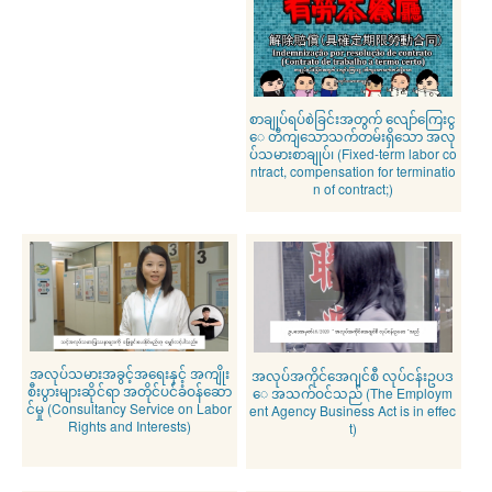
စာချုပ်ရပ်စဲခြင်းအတွက် လျော်ကြေးငွ
ေ တိကျသောသက်တမ်းရှိသော အလု
ပ်သမားစာချုပ်၊ (Fixed-term labor co
ntract, compensation for terminatio
n of contract;)
အလုပ်သမားအခွင့်အရေးနှင့် အကျိုး
အလုပ်အကိုင်အေဂျင်စီ လုပ်ငန်းဥပဒ
စီးပွားများဆိုင်ရာ အတိုင်ပင်ခံဝန်ဆော
ေ အသက်ဝင်သည် (The Employm
င်မှု (Consultancy Service on Labor
ent Agency Business Act is in effec
Rights and Interests)
t)