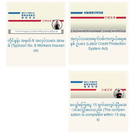
အလုပ်သမားခရက်ဒစ်ကာကွယ်ရေးစ
တိုင်ဖွန်း အမှတ် 8 အလုပ်သမား အာမ
နစ် ဥပဒေ (Labor Credit Protection
ခံ (Typhoon No. 8 Workers Insuran
System Act)
ce)
လျော်ကြေးငွေ 15 ရက်အတွင်းပြီးအေ
ာင်လျှော်ပေးသည်။ (The compen
sation is completed within 15 day
s)