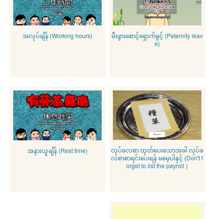
အလုပ်ချိန် (Working hours)
မီးဖွားစောင့်ရှောက်ခွင့် (Paternity leav
e)
လုပ်ခလစာ ထုတ်ပေးသောအခါ လုပ်ခ
အနားယူချိန် (Rest time)
လစာစာရင်းပေးရန် မမေ့ပါနှင့် (Don't f
orget to list the payroll )