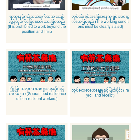
ရာထူးနှင့်ကန့်သတ်ချက်ထက် ကျော်
လုပ်ငန်းခွင်အခြေအနေကို ရှင်းလင်းစွ
လွန်လုပ်ကိုင်ခြင်းအား တားမြစ်သည်
ာဖော်ပြရမည် (The working conditi
(It is prohibited to work beyond the
ons must be clearly stated)
position and limit)
မြို့ပြင်အလုပ်သမားများ နေထိုင်ရန်
လုပ်ခလစာပေးချေမှုနှင့်ဖြတ်ပိုင်း (Pa
အာမခံချက် (Guaranteed residence
yroll and receipt)
of non-resident workers)