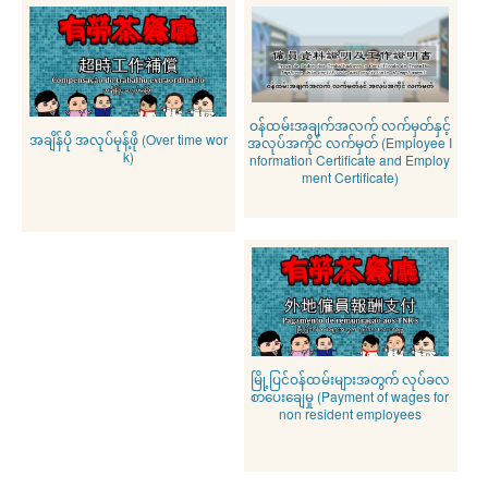
ဝန်ထမ်းအချက်အလက် လက်မှတ်နှင့်
အချိန်ပို အလုပ်မုန့်ဖို (Over time wor
အလုပ်အကိုင် လက်မှတ် (Employee I
k)
nformation Certificate and Employ
ment Certificate)
မြို့ပြင်ဝန်ထမ်းများအတွက် လုပ်ခလ
စာပေးချေမှု (Payment of wages for
non resident employees