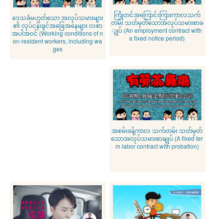
ကြိုတင်အကြောင်းကြားကာလသက်
ဒေသခံမဟုတ်သော အလုပ်သမားများ
တမ်း သတ်မှတ်သောအလုပ်သမားစာခ
၏ လုပ်ငန်းခွင်အခြေအနေများ လစာ
ျုပ် (An employment contract with
အပါအဝင် (Working conditions of n
a fixed notice period)
on-resident workers, including wa
ges
အစမ်းခန့်ကာလ သက်တမ်း သတ်မှတ်
သောအလုပ်သမားစာချုပ် (A fixed ter
m labor contract with probation)