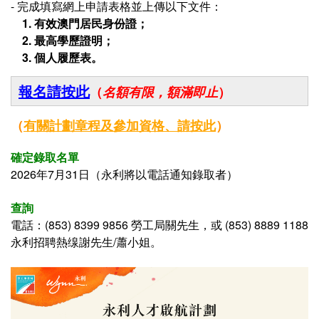
- 完成填寫網上申請表格並上傳以下文件：
1. 有效澳門居民身份證；
2.
最高學歷證明；
3. 個人履歷表。
報名請按此
（
名額有限，額滿即止
）
（
有關計劃章程及參加資格、
請按此
）
確定錄取名單
2026年7月31日（永利將以電話通知錄取者）
查詢
電話：
(853) 8399 9856 勞工局關先生，或 (853) 8889 1188
永利招聘熱缐謝先生/蕭小姐。