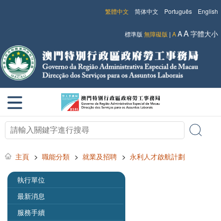
繁體中文
简体中文
Português
English
A
A
字體大小
標準版
無障礙版
|
A
主頁
>
職能分類
>
就業及招聘
>
永利人才啟航計劃
執行單位
最新消息
服務手續