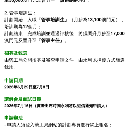
2. 管事培訓生
：
計劃開始：入職『
管事培訓生
』
（月薪為
13,100
澳門元），
培訓期為
12
個月；
計劃結束：
完成培訓並通過評核後，
將獲調升月薪至
17,000
澳門元及
晉升至『
管事主任
』
。
招募及甄選
由勞工局公開招募及審查申請文件；由永利以擇優方式篩選
錄用。
申請日期
2026年6月29日至7月8日
講解會及面試日期
2026年7月16日（實際出席時間永利將以短信通知申請人）
申請辦法
- 申請人須登入
勞工局網站的計劃專頁進行網上報名；