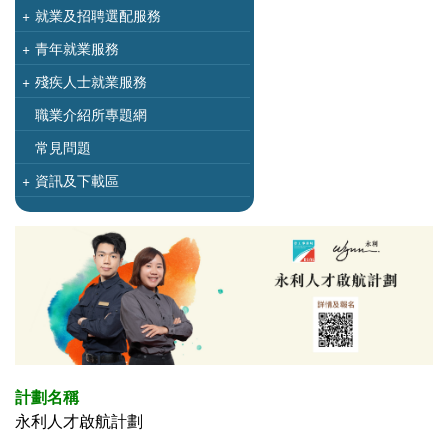
+
就業及招聘選配服務
+
青年就業服務
+
殘疾人士就業服務
職業介紹所專題網
常見問題
+
資訊及下載區
計劃名稱
永利人才啟航計劃