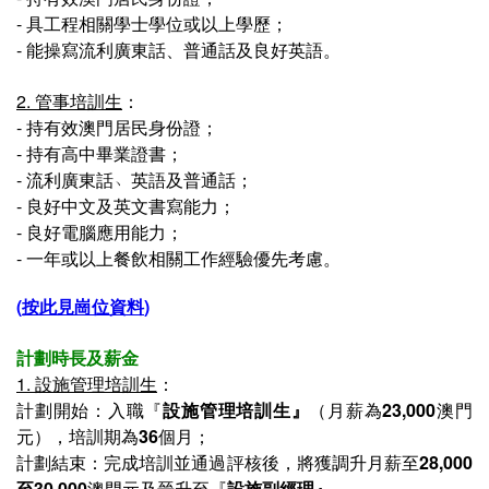
-
具工程相關學士學位或以上學歷；
-
能操寫流利廣東話、普通話及良好英語。
2. 管事培訓生
：
-
持有效澳門居民身份證；
-
持有高中畢業證書；
- 流利廣東話﹅英語及普通話；
- 良好中文及英文書寫能力；
- 良好電腦應用能力；
- 一年或以上餐飲相關工作經驗優先考慮。
(
按此見崗位資料
)
計劃時長及薪金
1. 設施管理培訓生
：
計劃開始：入職『
設施管理培訓生
』
（月薪為
23,000
澳門
元），培訓期為
36
個月；
計劃結束：完成培訓並通過評
核後，
將獲調升月薪至
28,000
至30,000
澳門元及
晉升至『
設施副經理
』
。