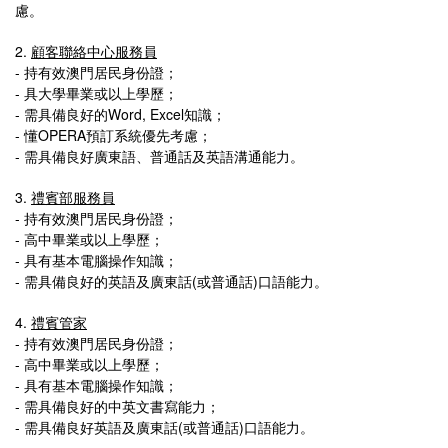
慮。
2.
顧客聯絡中心服務員
- 持有效澳門居民身份證；
- 具大學畢業或以上學歷；
-
需具備良好的Word, Excel知識
；
-
懂OPERA預訂系統優先考慮；
-
需具備良好廣東語、普通話及英語溝通能力。
3.
禮賓部服務員
-
持有效澳門居民身份證；
-
高中畢業或以上學歷；
-
具有基本電腦操作知識；
-
需具備良好的英語及廣東話(或普通話)口語能力。
4.
禮賓管家
- 持有效澳門居民身份證；
-
高中畢業或以上學歷；
-
具有基本電腦操作知識；
-
需具備良好的中英文書寫能力；
-
需具備良好英語及廣東話(或普通話)口語能力。