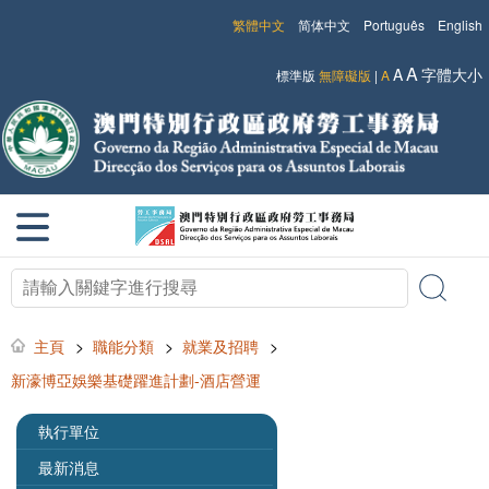
繁體中文
简体中文
Português
English
A
A
字體大小
標準版
無障礙版
|
A
主頁
>
職能分類
>
就業及招聘
>
新濠博亞娛樂基礎躍進計劃-酒店營運
執行單位
最新消息