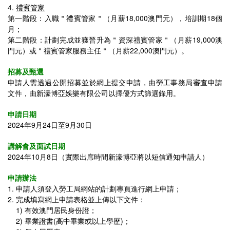
4.
禮賓管家
第一階段：入職＂
禮賓管家
＂（月薪18,000澳門元），培訓期18個
月；
第二階段：計劃完成並獲晉升為＂
資深禮賓管家
＂（月薪19,000澳
門元）
或＂禮賓管家服務主任＂
（月薪22,000澳門元）
。
招募及甄選
申請人需透過公開招募並於網上提交申請，由勞工事務局審查申請
文件，由新濠博亞娛樂有限公司以擇優方式篩選錄用。
申請日期
2024年9月24日至9月30日
講解會及面試日期
2024年10月8日（實際出席時間新濠博亞將以短信通知申請人）
申請辦法
1.
申請人須登入勞工局網站的計劃專頁進行網上申請；
2.
完成填寫網上申請表格並上傳以下文件：
1) 有效澳門居民身份證；
2) 畢業證書(高中畢業或以上學歷)；