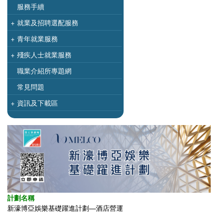
服務手續
+
就業及招聘選配服務
+
青年就業服務
+
殘疾人士就業服務
職業介紹所專題網
常見問題
+
資訊及下載區
計劃名稱
新濠博亞娛樂基礎躍進計劃—酒店營運