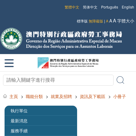
繁體中文
简体中文
Português
English
A
A
字體大小
標準版
無障礙版
|
A
主頁
>
職能分類
>
就業及招聘
>
資訊及下載區
>
小冊子
執行單位
最新消息
服務手續