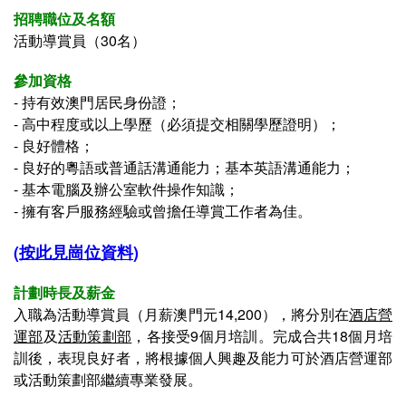
招聘職位及名額
活動導賞員（30名）
參加資格
-
持有效澳門居民身份證；
-
高中程度或以上學歷（必須提交相關學歷證明）
；
-
良好體格；
- 良好的粵語或普通話溝通能力；基本英語溝通能力；
-
基本電腦及辦公室軟件操作知識；
- 
擁有客戶服務經驗或曾擔任導賞工作者為佳
。
(
按此見崗位資料
)
計劃時長及薪金
入職為活動導賞員（月薪澳門元14,200），將分別在
酒店營
運部
及
活動策劃部
，各接受9個月培訓。完成合共18個月培
訓後，表現良好者，將根據個人興趣及能力可於酒店營運部
或活動策劃部繼續專業發展。