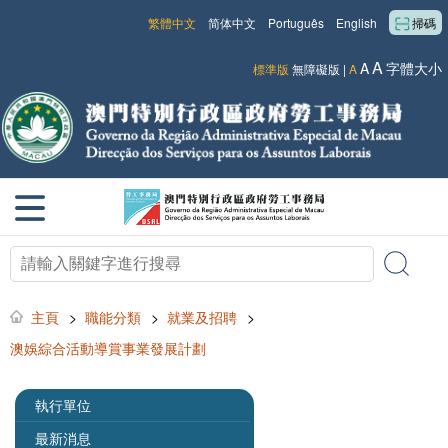
繁體中文
简体中文
Português
English
掃碼
A
A
字體大小
標準版
無障礙版
|
A
主頁
>
職能分類
>
就業及招聘
>
澳娛綜合活動導賞事業發展計劃
執行單位
最新消息