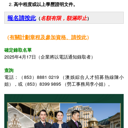
2.
高中程度或以上學歷證明文件。
報名請按此
名額有限，額滿即止
（
）
（
有關
計劃章程及參加資格、
請按此
）
確定錄取名單
2025年4月17日（企業將以電話通知錄取者）
查詢
電話：
（853）8881 0219 （澳娛綜合人才招募熱線陳小
姐），或
（853）8399 9895
（
勞工事務局李小姐）
。