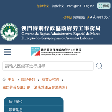
繁體中文
简体中文
Português
English
掃碼
A
A
字體大小
標準版
無障礙版
|
A
主頁
>
職能分類
>
就業及招聘
>
銀娛菁英發展計劃（酒店營運及客運統籌）
執行單位
最新消息