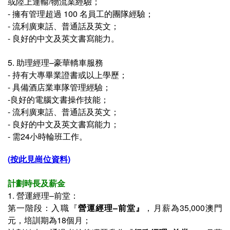
或陸上運輸/物流業經驗；
- 擁有管理超過 100 名員工的團隊經驗；
- 流利廣東話、普通話及英文；
- 良好的中文及英文書寫能力。
5. 助理經理–豪華轎車服務
-
持有大專畢業證書或以上學歷；
- 具備酒店業車隊管理經驗；
-良好的電腦文書操作技能；
- 流利廣東話、普通話及英文；
- 良好的中文及英文書寫能力；
- 需24小時輪班工作。
(
按此見崗位資料
)
計劃時長及薪金
1. 營運經理–前堂：
第一階段：
入職
『
營運經理–前堂
』
，
月薪
為35
,000澳門
元
，培訓期為
18個月；