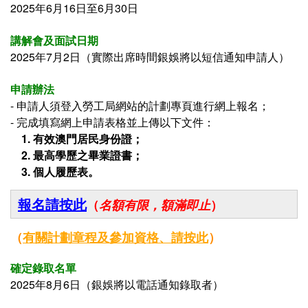
2025年6月16日至6月30日
講解會及面試日期
2025年7月2日（
實際出席時間銀娛將以短信通知申請人
）
申請辦法
- 申請人須登入
勞工局網站的計劃專頁進行網上報名；
- 完成填寫網上申請表格並上傳以下文件：
1. 有效澳門居民身份證；
2.
最高學歷之畢業證書
；
3. 個人履歷表。
報名請按此
（
名額有限，額滿即止
）
（
有關
計劃章程及參加資格、
請按此
）
確定錄取名單
2025年8月6日（
銀娛將以電話通知錄取者
）