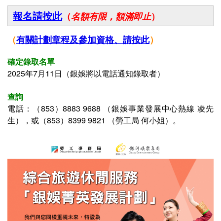
報名請按此
（
名額有限，額滿即止
）
（
有關
計劃章程及參加資格、
請按此
）
確定錄取名單
2025年7月11日（
銀娛將以電話通知錄取者
）
查詢
電話：（853）
8883 9688
（
銀娛事業發展中心熱線 凌先
生
），或（853）
8399 9821
（勞工局
何小姐
）。