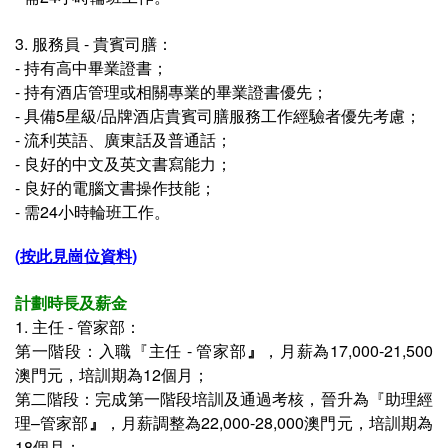
3. 服務員 - 貴賓司膳：
- 持有高中畢業證書；
- 持有酒店管理或相關專業的畢業證書優先；
- 具備5星級/品牌酒店貴賓司膳服務工作經驗者優先考慮；
- 流利英語、廣東話及普通話；
- 良好的中文及英文書寫能力；
- 良好的電腦文書操作技能；
- 需24小時輪班工作。
(
按此見崗位資料
)
計劃時長及薪金
1. 主任 - 管家部：
第一階段：
入職
『
主任 - 管家部
』
，
月薪
為17
,000-21,500
澳門元
，培訓期為
12個月；
第二階段：完成第一階段培訓及通過考核，晉升為
『
助理經
理–管家部
』
，月薪調整為22,000-28,000澳門元，培訓期為
18個月；