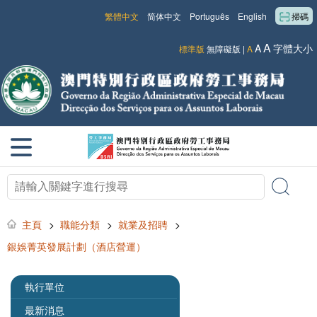
繁體中文
简体中文
Português
English
掃碼
A
A
字體大小
標準版
無障礙版
|
A
主頁
>
職能分類
>
就業及招聘
>
銀娛菁英發展計劃（酒店營運）
執行單位
最新消息