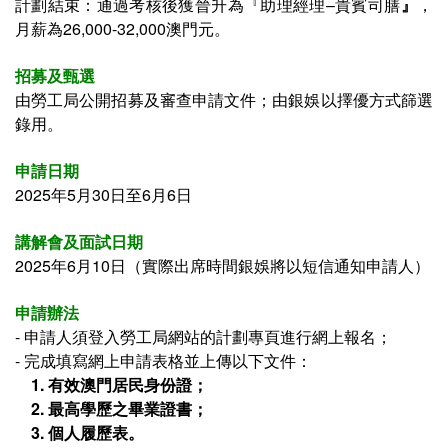
計劃
結束：
通過考核後獲晉升為
『
助理經理–貴賓司膳
』
，
月薪為26,000-32,000澳門元。
招募及甄選
由勞工局公開招募及審查申請文件；
由銀娛以擇優方式篩選
錄用
。
申請日期
2025年5月30日至6月6日
講解會及面試日期
2025年6月10日（
實際出席時間銀娛將以短信通知申請人
）
申請辦法
- 申請人須登入
勞工局網站的計劃專頁進行網上報名；
- 完成填寫網上申請表格並上傳以下文件：
1. 有效澳門居民身份證；
2.
最高學歷之畢業證書
；
3. 個人履歷表。