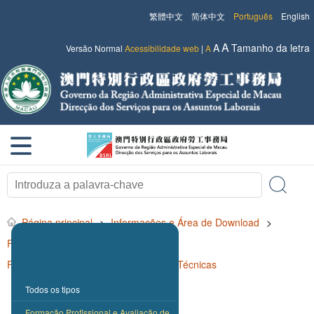
繁體中文
简体中文
Português
English
A
A
Tamanho da letra
Versão Normal
Acessibilidade web
|
A
Página principal
>
Informações e Área de Download
>
Filmes de divulgação
>
Formação Profissional e Avaliação de Técnicas
Todos os tipos
Formação Profissional e Avaliação de