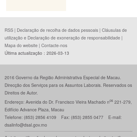
RSS |
Declaração de recolha de dados pessoais
|
Cláusulas de
utilização e Declaração de exoneração de responsabilidade
|
Mapa do website
|
Contacte-nos
Última actualização：
2026-03-13
2016 Governo da Região Administrativa Especial de Macau.
Direcção dos Serviços para os Assuntos Laborais. Reservados os
Direitos de Autor.
os
Endereço: Avenida do Dr. Francisco Vieira Machado n
221-279,
Edifício Advance Plaza, Macau
Telefone: (853) 2856 4109 Fax: (853) 2855 0477 E-mail:
dsalinfo@dsal.gov.mo