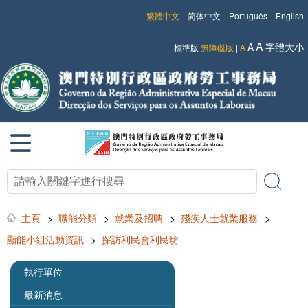
繁體中文
简体中文
Português
English
A
A
字體大小
標準版
無障礙版
|
A
主頁
>
職能分類
>
就業及招聘
>
殘疾人士就業服務
>
顯能小組活動資訊
>
探訪利民會利民坊
執行單位
最新消息