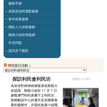
服務手續
+
就業及招聘選配服務
+
青年就業服務
+
殘疾人士就業服務
職業介紹所專題網
常見問題
+
資訊及下載區
尋找昔日活動 >
探訪利民會利民坊
2007-11-07
為加深對精神病康復者就業能力
的認識，顯能小組於 11 月 7 日
參觀澳門利民會屬下之利民坊，
除瞭解該中心的運作及其職業復
康的服務外，亦藉此推廣小組職