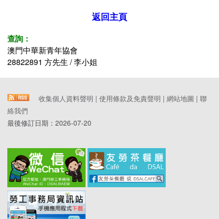
返回主頁
查詢：
澳門中華新青年協會
28822891 方先生 / 李小姐
收集個人資料聲明
|
使用條款及免責聲明
|
網站地圖
|
聯
絡我們
最後修訂日期：
2026-07-20