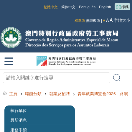
繁體中文
简体中文
Português
English
掃碼
A
A
字體大小
標準版
無障礙版
|
A
主頁
>
職能分類
>
就業及招聘
>
青年就業博覽會2026 - 路演
執行單位
最新消息
服務手續