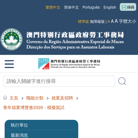
繁體中文
简体中文
Português
English
掃碼
A
A
字體大小
標準版
無障礙版
|
A
主頁
>
職能分類
>
就業及招聘
>
青年就業博覽會2026 - 模擬面試
執行單位
最新消息