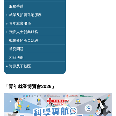
服務手續
+
就業及招聘選配服務
+
青年就業服務
+
殘疾人士就業服務
職業介紹所專題網
常見問題
相關法例
+
資訊及下載區
「青年就業博覽會2026」