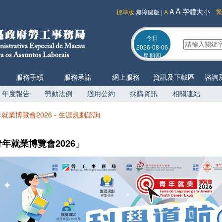
A
A
字體大小
繁
標準版
無障礙版
|
A
今日
2026-08-06
星期四
服務手續
服務承諾
網上服務
資訊及下載區
諮詢
年度報告
勞動法例
適用公約
採購資訊
相關連結
就業博覽會2026 - 生涯規劃諮詢
年就業博覽會2026」