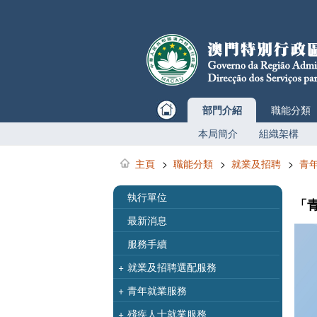
部門介紹
職能分類
本局簡介
組織架構
主頁
>
職能分類
>
就業及招聘
>
青年
執行單位
「青
最新消息
服務手續
+
就業及招聘選配服務
+
青年就業服務
+
殘疾人士就業服務