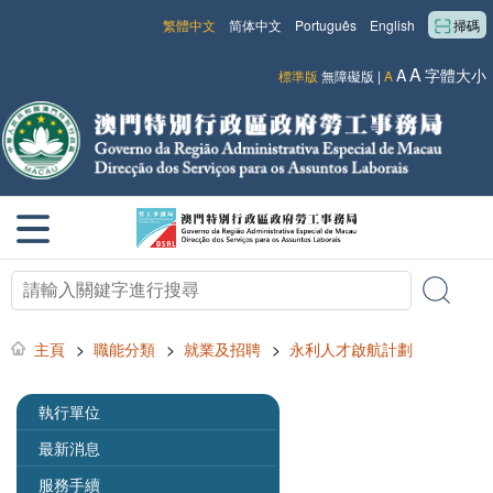
繁體中文
简体中文
Português
English
掃碼
A
A
字體大小
標準版
無障礙版
|
A
主頁
>
職能分類
>
就業及招聘
>
永利人才啟航計劃
執行單位
最新消息
服務手續