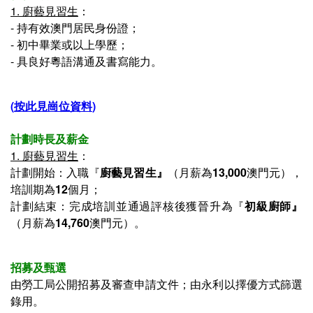
1.
廚藝見習生
：
-
持有效澳門居民身份證；
-
初中畢業或以上學歷；
-
具良好粵語溝通及書寫能力。
(
按此見崗位資料
)
計劃時長及薪金
1.
廚藝見習生
：
計劃開始：入職『
廚藝見習生
』
（月薪為
13,000
澳門元），
培訓期為
12
個月；
計劃結束：
完成培訓並通過
評
核後獲晉升為『
初級廚師
』
（月薪為
14,760
澳門元）。
招募及甄選
由勞工局公開招募及審查申請文件；
由永利以擇優方式篩選
錄用
。