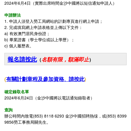
2024年6月4日（實際出席時間
金沙中國
將以短信通知申請人）
申請辦法
1. 申請人須登入勞工局網站的計劃專頁進行網上申請；
2. 完成填寫網上申請表格並上傳以下文件：
a) 有效澳門居民身份證；
b) 畢業證書（學士學位或以上學歷）；
c) 個人履歷表。
報名請按此
名額有限，額滿即止
（
）
(
有關
計劃章程及參加資格
請按此
、
)
確定錄取名單
2024年6月24日（金沙中國將以電話通知錄取者）
查詢
辦公時間內致電(853) 8118 6293 金沙中國招聘熱缐
，或(853) 8399
9856勞工事務局
關先生。