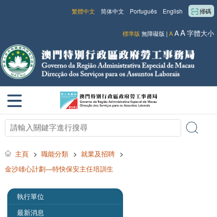
繁體中文
简体中文
Português
English
掃碼
A
A
字體大小
標準版
無障礙版
|
A
主頁
>
職能分類
>
就業及招聘
>
金沙雄心計劃—特快保安主任培訓生
執行單位
最新消息