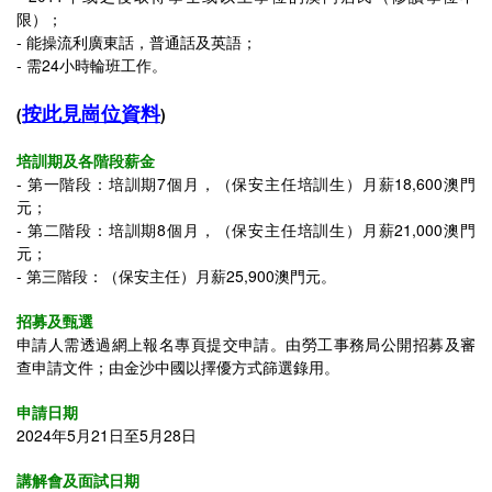
限）
；
-
能操流利廣東話，普通話及英語
；
-
需24小時輪班工作。
按此見崗位資料
(
)
培訓期及各階段薪金
-
第一階段：培訓期7個月，（
保安主任培訓生）
月薪18,600澳門
元；
-
第二階段：培訓期8個月，（保安主任培訓生）月薪21,000澳門
元；
- 第三階段：（
保安主任）月薪25,900澳門元。
招募及甄選
申請人需透過網上報名專頁提交申請。由勞工事務局公開招募及審
查申請文件；由金沙中國以擇優方式篩選錄用。
申請日期
2024年5月21日至5月28日
講解會及面試日期