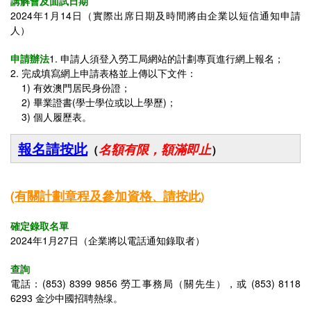
講解會及面試日期
2024年1月14日（實際出席日期及時間將由企業以短信通知申請
人）
申請辦法
1. 申請人須登入勞工局網站的計劃專頁進行網上報名；
2. 完成填寫網上申請表格並上傳以下文件：
1) 有效澳門居民身份證；
2)
畢業證書(學士學位或以上學歷)
；
3) 個人履歷表。
報名請按此
名額有限，額滿即止
（
）
(
有關
計劃章程及參加資格
請按此
、
)
確定錄取名單
2024年1月27日（企業將以電話通知錄取者）
查詢
電話：(853) 8399 9856 勞工事務局（關先生），或 (853) 8118
6293 金沙中國招聘熱缐。