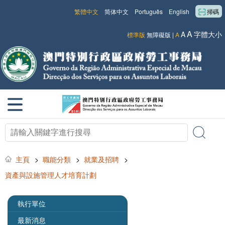
繁體中文
简体中文
Português
English
掃碼
A
A
字體大小
標準版
無障礙版
|
A
主頁
>
職能分類
>
就業及招聘
>
資產與設施管理人才培育計劃
執行單位
最新消息