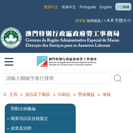
繁體中文
简体中文
Português
English
掃碼
A
A
字體大小
標準版
無障礙版
|
A
主頁
>
資訊及下載區
>
印刷品
>
勞資權益
>
海報
勞動法例彙編
+
職業培訓及技能鑒定
+
就業及招聘