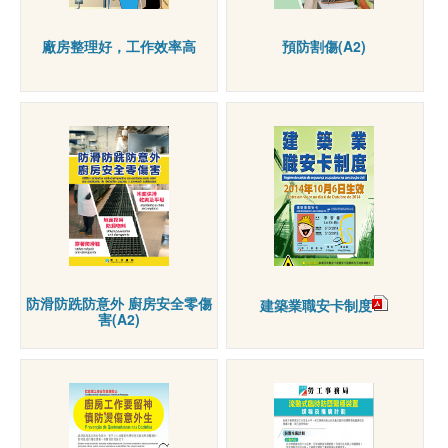
廠房整理好，工作效率高
預防割傷(A2)
防滑防跣防意外 廚房安全零傷
建築業職安卡制度
害(A2)