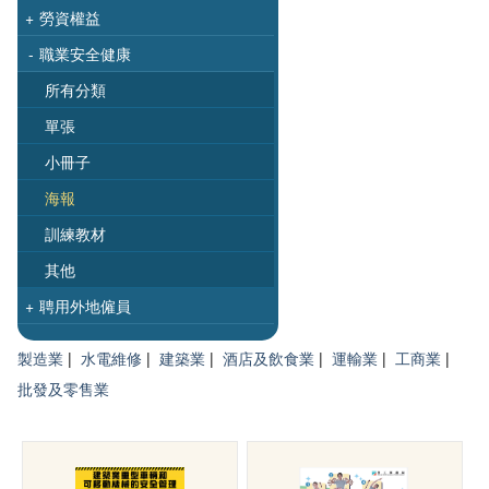
+
勞資權益
-
職業安全健康
所有分類
單張
小冊子
海報
訓練教材
其他
+
聘用外地僱員
製造業
|
水電維修
|
建築業
|
酒店及飲食業
|
運輸業
|
工商業
|
批發及零售業