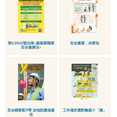
第2/2023號法律«建築業職業
安全搬運，你要知
安全健康法»
安全帽要配Y帶 加強防護係最
工作場所應對颱風十「識」
佳