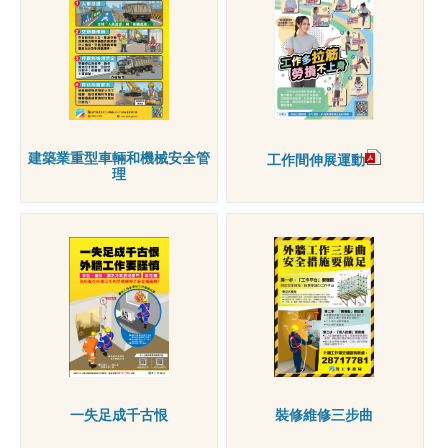
建築業重型車輛和機械安全管
工作間伸展運動
理
一失足成千古恨
裝修維修三步曲