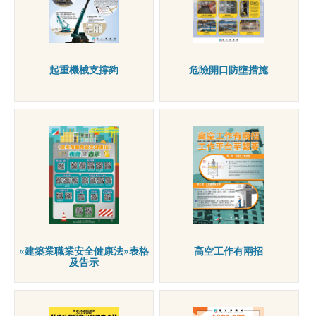
起重機械支撐夠
危險開口防墮措施
«建築業職業安全健康法»表格
高空工作有兩招
及告示