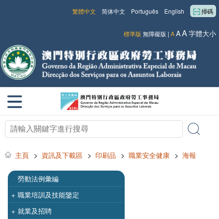
繁體中文
简体中文
Português
English
掃碼
A
A
字體大小
標準版
無障礙版
|
A
主頁
>
資訊及下載區
>
印刷品
>
職業安全健康
>
海報
勞動法例彙編
+
職業培訓及技能鑒定
+
就業及招聘