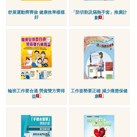
舒展運動齊齊做 健康效率樣樣
「防切割及隔熱手套」推廣計
好
劃
輪班工作要合適 勞資雙方齊得
工作姿勢要正確 減少痛楚保健
益
康