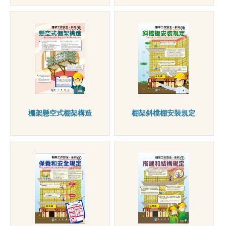
棚架懸空式棚架構造
棚架斜檔棚安裝規定