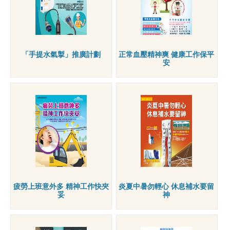
「手提水氣掣」推廣計劃
正常血壓精神爽 健康工作保平
安
疲勞上班意外多 精神工作快夾
炎夏中暑勿輕心 休息補水要留
妥
神