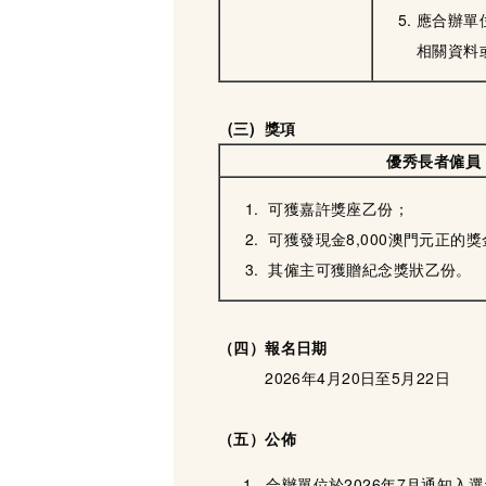
應合辦單
相關資料
(三) 獎項
優秀長者僱員
可獲嘉許獎座乙份；
可獲發現金8,000澳門元正的獎
其僱主可獲贈紀念獎狀乙份。
（四）
報名
日期
2026年4月20日至5月22日
（五）公佈
合辦單位於2026年7月通知入