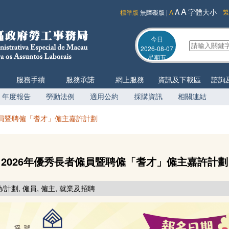
A
A
字體大小
繁
標準版
無障礙版
|
A
今日
2026-08-07
星期五
服務手續
服務承諾
網上服務
資訊及下載區
諮詢
年度報告
勞動法例
適用公約
採購資訊
相關連結
僱員暨聘僱「耆才」僱主嘉許計劃
2026年優秀長者僱員暨聘僱「耆才」僱主嘉許計劃
/計劃, 僱員, 僱主, 就業及招聘