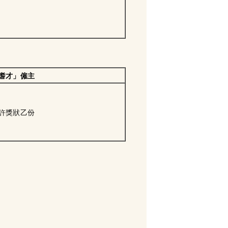
耆才」僱主
許獎狀乙份