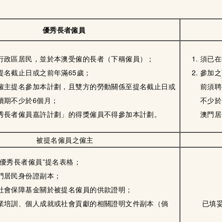
優秀長者僱員
行政區居民，並於本澳受僱的長者（下稱僱員）；
須已在
提名截止日或之前年滿65歲；
參加之
僱主提名參加本計劃，且雙方的勞動關係至提名截止日或
前須聘
續期不少於6個月；
不少於
秀長者僱員嘉許計劃」的得獎僱員不得參加本計劃。
澳門居
被提名僱員之僱主
“優秀長者僱員”提名表格；
門居民身份證副本；
社會保障基金關於被提名僱員的供款證明；
業培訓、個人成就或社會貢獻的相關證明文件副本（倘
已填妥