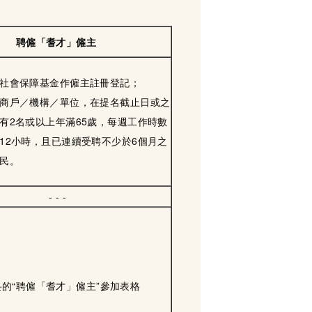
聘僱「耆才」僱主
社會保障基金作僱主註冊登記；
商戶／機構／單位，在提名截止日或之
有2名或以上年滿65歲，每週工作時數
12小時，且已連續受聘不少於6個月之
民。
- - -
的“聘僱「耆才」僱主”參加表格