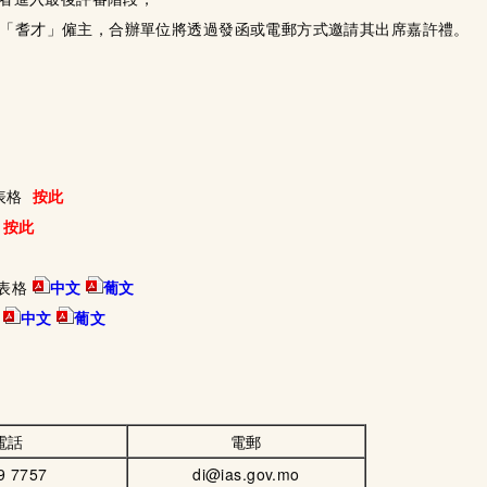
「耆才」僱主，合辦單位將透過發函或電郵方式邀請其出席嘉許禮。
表格
按此
按此
表格
中文
葡文
中文
葡文
電話
電郵
9 7757
di@ias.gov.mo