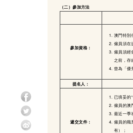
（
二）
參加方法
澳門特別
僱員須在
參加資格：
僱員須經
之前，存
曾為「優
提名人：
已填妥的
僱員的澳
最近一季
遞交文件
：
僱員的職
有）；