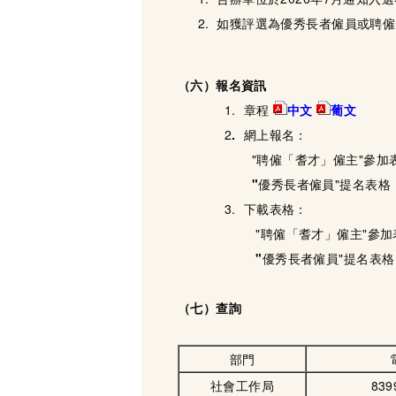
如獲評選為優秀長者僱員或聘僱
（六）
報名資訊
1.
章程
中文
葡文
2
.
網上報名：
"聘僱「耆才」僱主"參加
"
優秀長者僱員"提名表格
3.
下載表格：
"聘僱「耆才」僱主"參加
"
優秀長者僱員"提名表格
（
七）
查詢
部門
社會工作局
839