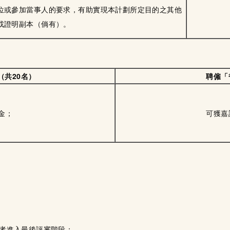
位或參加當事人的要求，有助實現本計劃所定目的之其他
或證明副本（倘有）。
（共20名）
聘僱「
金；
可獲嘉
選者進入最後評審階段；