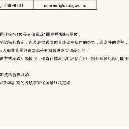
3／83999831
ucareer@dsal.gov.mo
作提名1位長者僱員或1間商戶/機構/單位；
的認識和肯定，以及表揚獲獎僱員或僱主所作的努力，獲嘉許的僱主，
個人職業背景與得獎感受有機會透過宣傳品公開；
影方式記錄活動情況，作為存檔及活動評估之用，部分圖像紀錄可能用
加資格會被取消；
及對本計劃的各項事宜保留最終決定權。