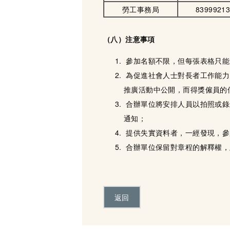
勞工事務局
8399921
（
八）注意事項
參加名額不限，但每張表格只能用
為促進社會人士對長者工作能力
推廣活動中公開，而得獎僱員的
合辦單位將安排人員以拍照或錄
通知；
提供失實資料者，一經發現，參
合辦單位保留對章程的解釋權，
返回