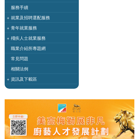
服務手續
+
就業及招聘選配服務
+
青年就業服務
+
殘疾人士就業服務
職業介紹所專題網
常見問題
相關法例
+
資訊及下載區