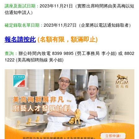
2023年11月21日（實際出席時間將由美高梅以短
講座及面試日期：
信通知申請人）
確定錄取名單日期：
2023年11月27日（企業將以電話通知錄取者）
報名請按此
(
名額有限，額滿即止)
查詢：
辦公時間內致電 8399 9895 (勞工事務局
李小姐
) 或
8802
1222
(
美高梅招聘熱線 黃小姐)​