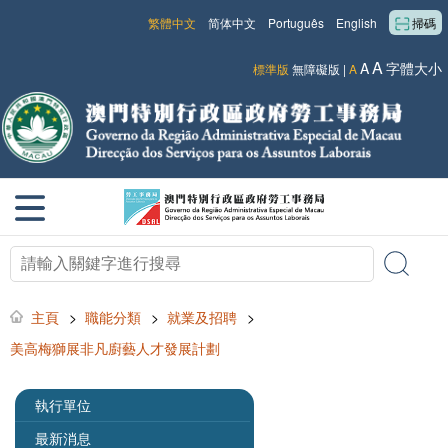
繁體中文
简体中文
Português
English
掃碼
A
A
字體大小
標準版
無障礙版
|
A
主頁
>
職能分類
>
就業及招聘
>
美高梅獅展非凡廚藝人才發展計劃
執行單位
最新消息