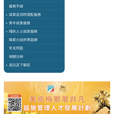
服務手續
+
就業及招聘選配服務
+
青年就業服務
+
殘疾人士就業服務
職業介紹所專題網
常見問題
相關法例
+
資訊及下載區