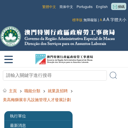
繁體中文
简体中文
Português
English
掃碼
A
A
字體大小
標準版
無障礙版
|
A
主頁
>
職能分類
>
就業及招聘
>
美高梅獅展非凡設施管理人才發展計劃
執行單位
最新消息