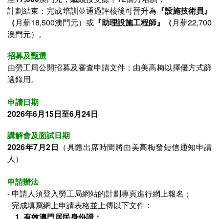
計劃結束：完成培訓並通過評核後
可晉升為
『
設施技術員
』
（
月薪18,500澳門元）或
『
助理設施工程師
』
（
月薪22,700
澳門元）
。
招募及甄選
由勞工局公開招募及審查申請文件；
由美高梅以擇優方式篩
選錄用
。
申請日期
2026年6月15日至6月24日
講解會及面試日期
2026年7月2日
（
具體出席時間將由美高梅發短信通知申請
人
）
申請辦法
- 申請人須登入
勞工局網站的計劃專頁進行網上報名；
- 完成填寫網上申請表格並上傳以下文件：
1. 有效澳門居民身份證；