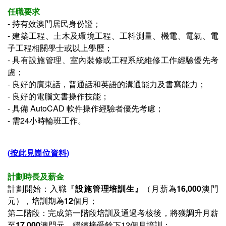
任職要求
-
持有效澳門居民身份證；
- 建築工程、土木及環境工程、工料測量、機電、電氣、電
子工程相關學士或以上學歷；
- 具有設施管理、室內裝修或工程系統維修工作經驗優先考
慮；
- 良好的廣東話，普通話和英語的溝通能力及書寫能力；
- 良好的電腦文書操作技能；
- 具備 AutoCAD 軟件操作經驗者優先考慮；
- 需24小時輪班工作。
(
按此見崗位資料
)
計劃時長及薪金
計劃開始：入職『
設施管理培訓生
』
（月薪為
16,000
澳門
元），培訓期為
12
個月；
第二階段：完成第一階段培訓及通過考核後，
將獲調升月薪
至
17,000
澳門元
，
繼續接受餘下12個月培訓
；