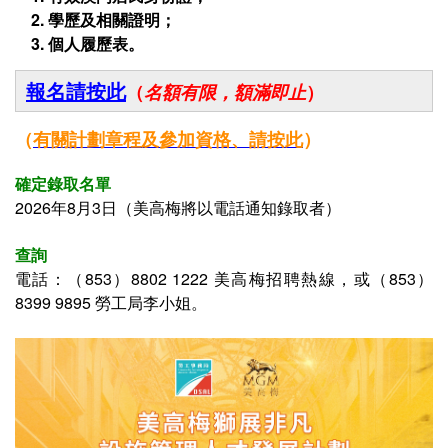
2.
學歷及相關證明；
3. 個人履歷表。
報名請按此
（
名額有限，額滿即止
）
（
有關
計劃章程及參加資格、
請按此
）
確定錄取名單
2026年8月3日（
美高梅將以電話通知錄取者
）
查詢
電話：
（853）8802 1222 美高梅招聘熱線
，或（853）
8399 9895
勞工局李小姐
。