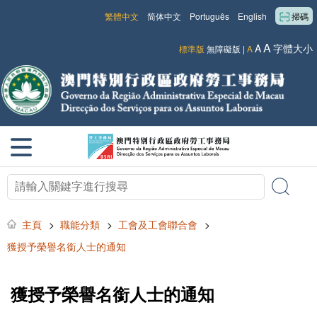
繁體中文
简体中文
Português
English
掃碼
A
A
字體大小
標準版
無障礙版
|
A
主頁
>
職能分類
>
工會及工會聯合會
>
獲授予榮譽名銜人士的通知
獲授予榮譽名銜人士的通知