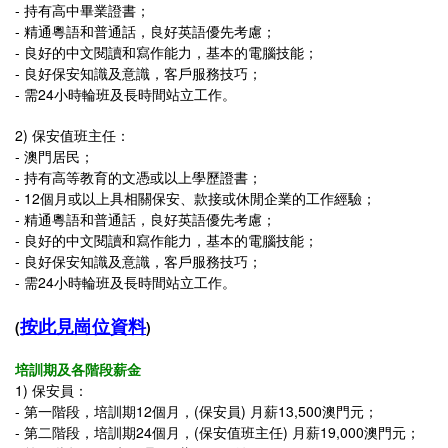
-
持有高中畢業證書
；
-
精通粵語和普通話，良好英語優先考慮
；
-
良好的中文閱讀和寫作能力，基本的電腦技能
；
-
良好保安知識及意識，客戶服務技巧
；
-
需24小時輪班及長時間站立工作。
2)
保安值班主任：
- 澳門居民；
-
持有高等教育的文憑或以上學歷證書
；
-
12個月或以上具相關保安、款接或休閒企業的工作經驗；
-
精通粵語和普通話，良好英語優先考慮
；
-
良好的中文閱讀和寫作能力，基本的電腦技能
；
-
良好保安知識及意識，客戶服務技巧
；
-
需24小時輪班及長時間站立工作。
按此見崗位資料
(
)
培訓期及各階段薪金
1) 保安員：
-
第一階段，培訓期12個月，(
保安員)
月薪13,500澳門元；
-
第二階段，
培訓期24個月，(
保安值班主任) 月薪19,000澳門元；