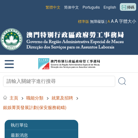
繁體中文
简体中文
Português
English
掃碼
A
A
字體大小
標準版
無障礙版
|
A
主頁
>
職能分類
>
就業及招聘
>
銀娛菁英發展計劃(保安服務範疇)
執行單位
最新消息