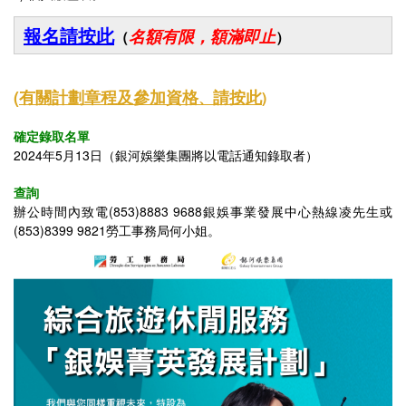
報名請按此
名額有限，額滿即止
（
）
(
有關
計劃章程及參加資格
請按此
、
)
確定錄取名單
2024年5月13日（銀河娛樂集團將以電話通知錄取者）
查詢
辦公時間內致電(853)8883 9688銀娛事業發展中心熱線凌先生
或
(853)8399 9821勞工事務局何小姐
。