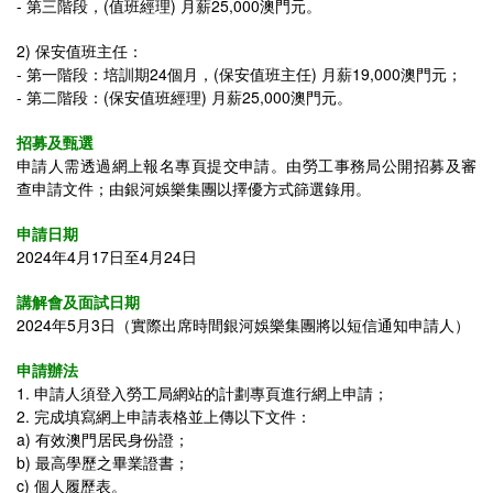
- 第三階段，(值班經理) 月薪25,000澳門元。
2) 保安值班主任：
-
第一階段：
培訓期24個月，(保安值班主任) 月薪19,000澳門元；
- 第二階段：(保安值班經理) 月薪25,000澳門元。
招募及甄選
申請人需透過網上報名專頁提交申請。由勞工事務局公開招募及審
查申請文件；由銀河娛樂集團以擇優方式篩選錄用。
申請日期
2024年4月17日至4月24日
講解會及面試日期
2024年5月3日（實際出席時間銀河娛樂集團將以短信通知申請人）
申請辦法
1. 申請人須登入勞工局網站的計劃專頁進行網上申請；
2. 完成填寫網上申請表格並上傳以下文件：
a) 有效澳門居民身份證；
b) 最高學歷之畢業證書；
c) 個人履歷表。