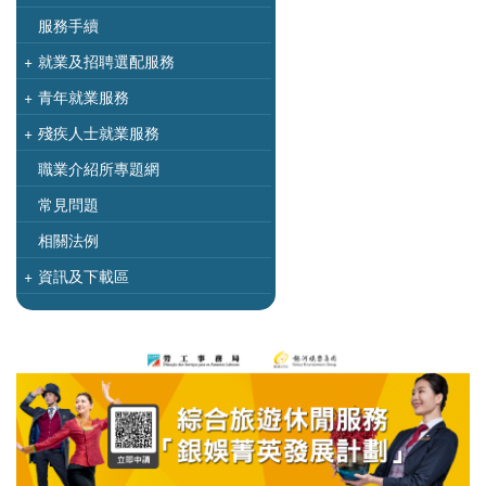
服務手續
+
就業及招聘選配服務
+
青年就業服務
+
殘疾人士就業服務
職業介紹所專題網
常見問題
相關法例
+
資訊及下載區