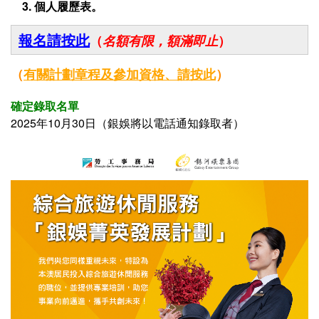
3. 個人履歷表。
報名請按此
（
名額有限，額滿即止
）
（
有關
計劃章程及參加資格、
請按此
）
確定錄取名單
2025年10月30日（銀娛將以電話通知錄取者）