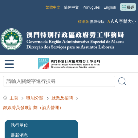
繁體中文
简体中文
Português
English
掃碼
A
A
字體大小
標準版
無障礙版
|
A
主頁
>
職能分類
>
就業及招聘
>
銀娛菁英發展計劃（酒店營運）
執行單位
最新消息