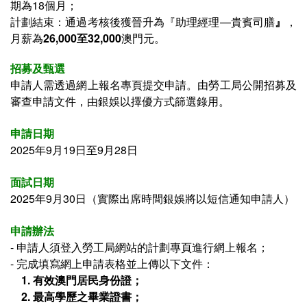
期為18個月；
計劃結束：通過考核後獲晉升為『
助理經理—貴賓司膳
』
，
月薪為
26,000至32,000​
澳門元。
招募及甄選
申請人需透過網上報名專頁提交申請。由勞工局公開招募及
審查申請文件，由銀娛以擇優方式篩選錄用。
申請日期
2025年9月19日至9月28日
面試日期
2025年9月30日（實際出席時間銀娛將以短信通知申請人）
申請辦法
- 申請人須登入
勞工局網站的計劃專頁進行網上報名；
- 完成填寫網上申請表格並上傳以下文件：
1. 有效澳門居民身份證；
2.
最高學歷之畢業證書
；