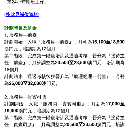
- 需24小時輪班工作。
(
按此見崗位資料
)
計劃時長及薪金
1.
服務員—前臺
計劃開始
：
入職
『
服務員—前臺
』
，
月薪
為
16,100至18,500
澳門元
，培訓期為12個月；
第二階段：完成第一階段培訓及通過考核，晉升為
『
接待主
任—前臺
』
，月薪調整為
20,500至23,500
澳門元，培訓期為
18個月；
計劃結束
：通過考核後獲晉升為『
助理經理—前臺
』
，月薪
為
26,000至32,000​
澳門元。
2.
服務員—貴賓司膳
計劃開始：入職『
服務員—貴賓司膳
』
，月薪為
17,000至
19,000
澳門元，培訓期為12個月；
第二階段：
完成第一階段培訓及通過考核，晉升為
『
接待主
任—貴賓司膳
』
，
月薪調整為
20,500至23,500
澳門元，培訓