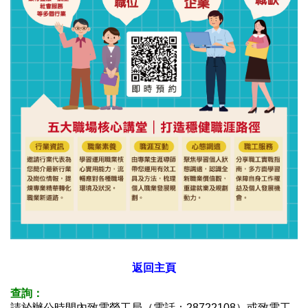
返回主頁
查詢：
請於辦公時間內致電勞工局（電話：28722108）或致電
工