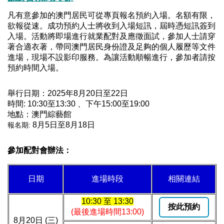
凡有意參加
的澳門居民可從專頁報名預約入場。名額有限，
欲報從速。
成功預約人士將收到入場短訊，屆時憑短訊簽到
入場。
活動將即場進行就業配對及應徵面試，參加人士請穿
著合適衣著，帶同澳門居民身份證及足夠的個人履歷等文件
進場，現場不設影印服務。為讓活動順暢進行，參加者請按
預約時間入場。
舉行日期：2025年8月20日至22日
時間: 10:30至13:30 、下午15:00至19:00
地點：
澳門綜藝館
8月5日至8月18日
報名期:
參加配對會辦法：
日期
進場時段
相關連結
10:30 至 13:30
按此預約
(最後進場時間13:00)
8月20日 (三)