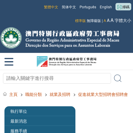
繁體中文
简体中文
Português
English
掃碼
A
A
字體大小
標準版
無障礙版
|
A
主頁
>
職能分類
>
就業及招聘
>
促進就業大型招聘會招聘會
執行單位
最新消息
服務手續