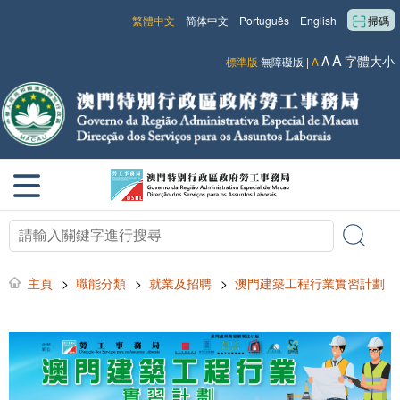
繁體中文
简体中文
Português
English
掃碼
A
A
字體大小
標準版
無障礙版
|
A
主頁
>
職能分類
>
就業及招聘
>
澳門建築工程行業實習計劃