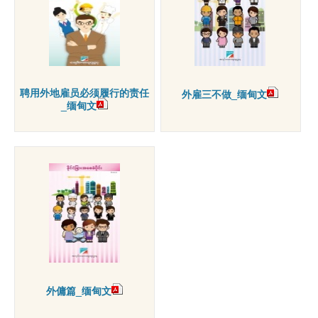
聘用外地雇员必须履行的责任
外雇三不做_缅甸文
_缅甸文
外傭篇_缅甸文