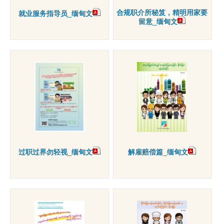
合规职介所秘笈，精明用家要
就业服务指导员_缅甸文
留意_缅甸文
过职过界勿轻视_缅甸文
解雇赔偿篇_缅甸文