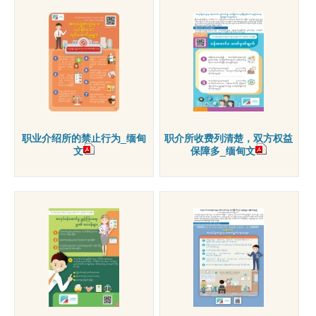
职业介绍所的禁止行为_缅甸
职介所收费列清楚，双方权益
文
保障多_缅甸文