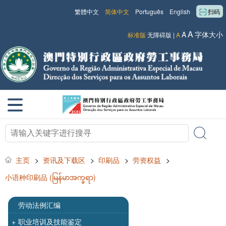
繁體中文
简体中文
Português
English
扫码
A
A
字体大小
标准版
无障碍版
|
A
主页
>
资讯及下载区
>
印刷品
>
劳资权益
>
小语种印刷品 (မြန်မာအက္ခရာ)
劳动法例汇编
+
职业培训及技能鉴定