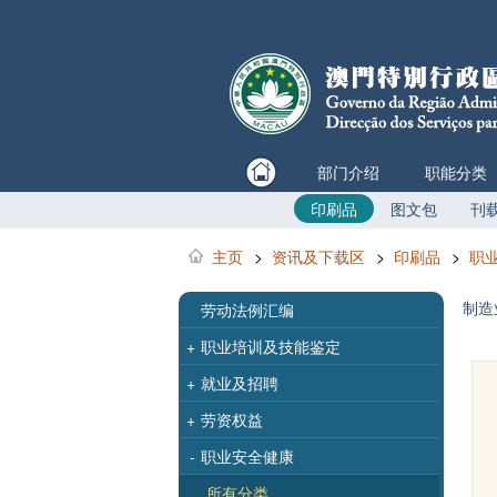
部门介绍
职能分类
印刷品
图文包
刊
主页
>
资讯及下载区
>
印刷品
>
职
制造
劳动法例汇编
+
职业培训及技能鉴定
+
就业及招聘
+
劳资权益
-
职业安全健康
所有分类