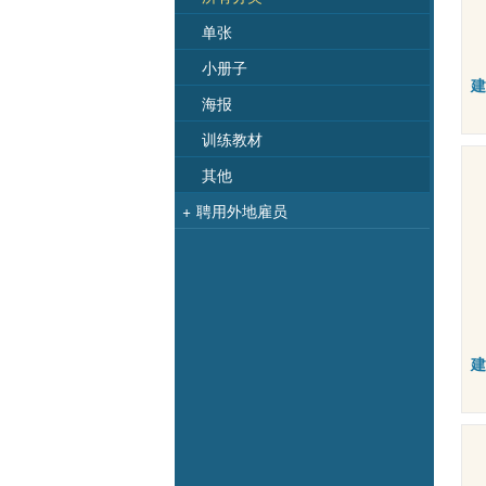
单张
小册子
建
海报
训练教材
其他
+
聘用外地雇员
建