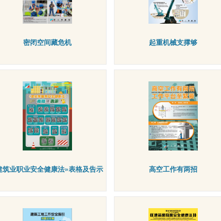
密闭空间藏危机
起重机械支撑够
建筑业职业安全健康法»表格及告示
高空工作有两招