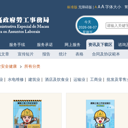
A
A
字体大小
繁
标准版
无障碍版
|
A
今天
2026-08-07
星期五
服务手续
服务承诺
网上服务
资讯及下载区
谘询
载文章
宣传短片
报告
统计
表格
合同及协议範本
业安全健康
>
所有分类
业
|
水电维修
|
建筑业
|
酒店及饮食业
|
运输业
|
工商业
|
批发及零售