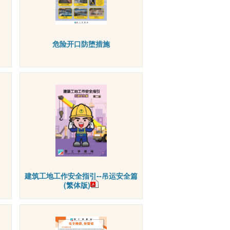
危险开口防堕措施
建筑工地工作安全指引--吊运安全篇
(繁体版)