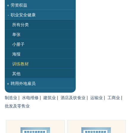
+
劳资权益
-
职业安全健康
所有分类
单张
小册子
海报
训练教材
其他
+
聘用外地雇员
制造业
|
水电维修
|
建筑业
|
酒店及饮食业
|
运输业
|
工商业
|
批发及零售业