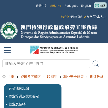
繁體中文
简体中文
Português
English
扫码
A
A
字体大小
标准版
无障碍版
|
A
主页
>
资讯及下载区
>
印刷品
>
职业安全健康
>
训练教材
劳动法例汇编
+
职业培训及技能鉴定
+
就业及招聘