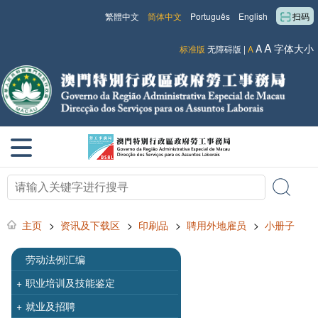
繁體中文
简体中文
Português
English
扫码
A
A
字体大小
标准版
无障碍版
|
A
主页
>
资讯及下载区
>
印刷品
>
聘用外地雇员
>
小册子
劳动法例汇编
+
职业培训及技能鉴定
+
就业及招聘