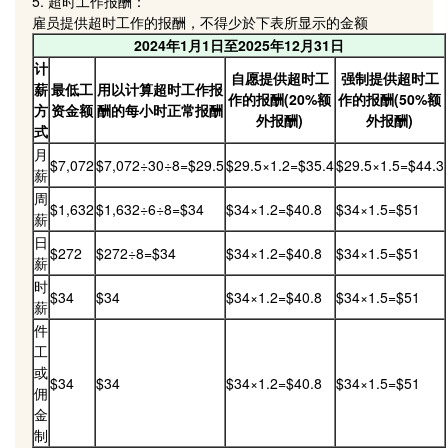
5. 超时工作报酬：
雇员提供超时工作的报酬，不得少於下表所显示的金额
2024年1月1日至2025年12月31日
计
自愿提供超时工
强制提供超时工
薪
最低工
用以计算超时工作报
作的报酬(20%额
作的报酬(50%额
方
资金额
酬的每小时正常报酬
外报酬)
外报酬)
式
月
$7,072
$7,072÷30÷8=$29.5
$29.5×1.2=$35.4
$29.5×1.5=$44.3
薪
周
$1,632
$1,632÷6÷8=$34
$34×1.2=$40.8
$34×1.5=$51
薪
日
$272
$272÷8=$34
$34×1.2=$40.8
$34×1.5=$51
薪
时
$34
$34
$34×1.2=$40.8
$34×1.5=$51
薪
件
工
或
$34
$34
$34×1.2=$40.8
$34×1.5=$51
佣
金
制