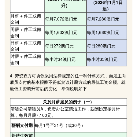
（2026年1月1日
升）
起）
月薪 + 件工或佣
每月7,072澳门元
每月7,280澳门元
金制
周薪 + 件工或佣
每周1,632澳门元
每周1,680澳门元
金制
日薪 + 件工或佣
每日272澳门元
每日280澳门元
金制
时薪 + 件工或佣
每小时34澳门元
每小时35澳门元
金制
4. 劳资双方可协议采用法律规定的任一种计薪方式，而雇主向
雇员支付的基本报酬不得低於该计薪方式的最低工资金额。就
最低工资调升前后的变化，举例说明如下：
关於月薪雇员的例子（一）
清洁公司清洁员A，负责办公室清洁工作，薪酬协定按月计
算，每月月薪7,100元。
薪酬支付期
每月1号至31号（或30号）
新法生效前