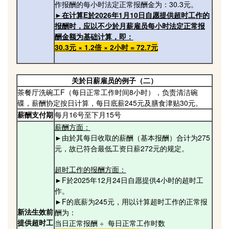
作报酬的每小时法定正常报酬金为：30.3元。
►在计算E於2026年1月10日自愿提供超时工作的
报酬时，应以不少於月薪雇员每小时法定正常报
酬金额为基础计算，即：
30.3元 × 1.2倍 × 2小时 = 72.7元
关於日薪雇员的例子（二）
茶餐厅洗碗工F（每日正常工作时间8小时），负责清洁碗
碟，薪酬协定按日计算，每日底薪245元及膳食津贴30元。
薪酬支付期
每月16号至下月15号
薪酬方面：
►由於其每日收取的薪酬（基本报酬）合计为275
元，故已符合最低工资日薪272元的规定。
超时工作的报酬方面：
►F於2025年12月24日自愿提供4小时的超时工
作。
►F的底薪为245元，用以计算超时工作的正常报
新法生效前
酬为：
提供超时工
当日正常报酬 ÷ 每日正常工作时数