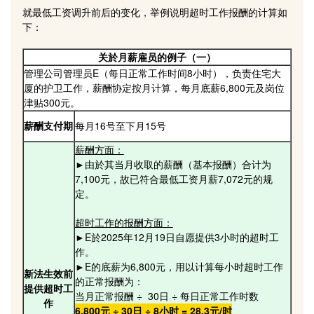
就最低工资调升前后的变化，举例说明超时工作报酬的计算如
下：
关於月薪雇员的例子（一）
管理公司管理员E（每日正常工作时间8小时），负责住宅大
厦的护卫工作，薪酬协定按月计算，每月底薪6,800元及岗位
津贴300元。
薪酬支付期
每月16号至下月15号
薪酬方面：
►由於其当月收取的薪酬（基本报酬）合计为
7,100元，故已符合最低工资月薪7,072元的规
定。
超时工作的报酬方面：
►E於2025年12月19日自愿提供3小时的超时工
作。
►E的底薪为6,800元，用以计算每小时超时工作
新法生效前
的正常报酬为：
提供超时工
当月正常报酬 ÷ 30日 ÷ 每日正常工作时数
作
6,800元 ÷ 30日 ÷ 8小时 = 28.3元/时