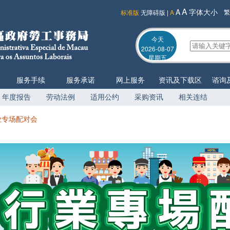
A
A
字体大小
繁
标准版
无障碍版
|
A
今天
2026-08-07
星期五
服务手续
服务承诺
网上服务
资讯及下载区
谘询
年度报告
劳动法例
适用公约
采购资讯
相关连结
业专场配对会