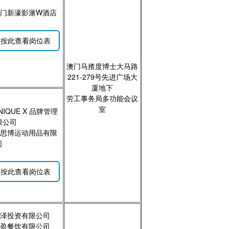
 澳门新濠影滙W酒店
按此查看岗位表
澳门马揸度博士大马路
221-279号先进广场大
厦地下
劳工事务局多功能会议
室
UNIQUE X 品牌管理
限公司
 爱思博运动用品有限
司
按此查看岗位表
 澳泽投资有限公司
 骏盈餐饮有限公司