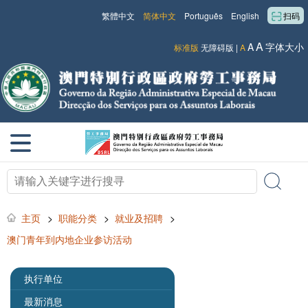
繁體中文
简体中文
Português
English
扫码
A
A
字体大小
标准版
无障碍版
|
A
主页
>
职能分类
>
就业及招聘
>
澳门青年到内地企业参访活动
执行单位
最新消息