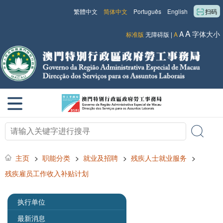
繁體中文
简体中文
Português
English
扫码
A
A
字体大小
标准版
无障碍版
|
A
主页
>
职能分类
>
就业及招聘
>
残疾人士就业服务
>
残疾雇员工作收入补贴计划
执行单位
最新消息