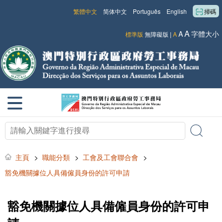
繁體中文
简体中文
Português
English
掃碼
A
A
字體大小
標準版
無障礙版
|
A
主頁
>
職能分類
>
工會及工會聯合會
>
豁免機關據位人具備僱員身份的許可申請
豁免機關據位人具備僱員身份的許可申