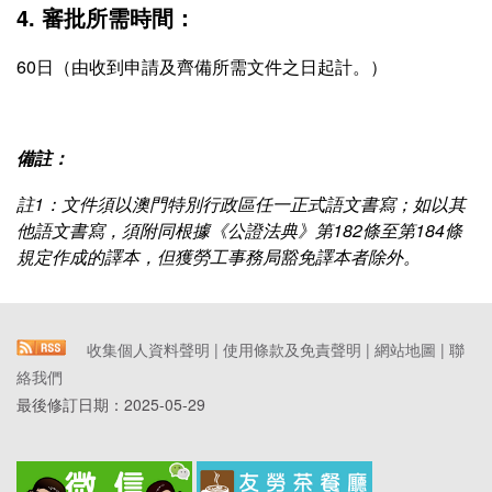
4. 審批所需時間：
60日（由收到申請及齊備所需文件之日起計。）
備註：
註1：文件須以澳門特別行政區任一正式語文書寫；如以其
他語文書寫，須附同根據《公證法典》第182條至第184條
規定作成的譯本，但獲勞工事務局豁免譯本者除外。
收集個人資料聲明
|
使用條款及免責聲明
|
網站地圖
|
聯
絡我們
最後修訂日期：
2025-05-29