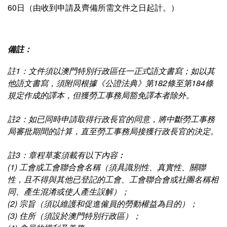
60日（由收到申請及齊備所需文件之日起計。）
備註：
註1：文件須以澳門特別行政區任一正式語文書寫；如以其
他語文書寫，須附同根據《公證法典》第182條至第184條
規定作成的譯本，但獲勞工事務局豁免譯本者除外。
註2：如已同時申請取得行政長官的同意，將中斷勞工事務
局審批期間的計算，直至勞工事務局接獲行政長官的決定。
註3：章程草案須載有以下內容︰
(1) 工會或工會聯合會名稱（須具識別性、真實性、關聯
性，且不得與其他已登記的工會、工會聯合會或社團名稱相
同、產生混淆或使人產生誤解）；
(2) 宗旨（須以維護和促進僱員的勞動權益為目的）；
(3) 住所（須設於澳門特別行政區）；