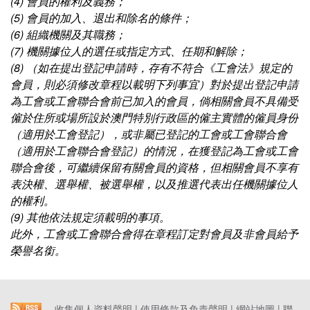
(4) 會員的權利及義務；
(5) 會員的加入、退出和除名的條件；
(6) 組織機關及其職務；
(7) 機關據位人的選任或指定方式、任期和解除；
(8) （如在提出登記申請時，存有不符合《工會法》規定的
會員，則必須修改章程以載明下列事宜）對於提出登記申請
為工會或工會聯合會前已加入的會員，倘相關會員不具備受
僱於住所或場所設於澳門特別行政區的僱主實體的僱員身份
（適用於工會登記），或非屬已登記的工會或工會聯合會
（適用於工會聯合會登記）的情況，在獲登記為工會或工會
聯合會後，可繼續保留有關會員的資格，但相關會員不享有
表決權、選舉權、被選舉權，以及推選代表出任機關據位人
的權利。
(9) 其他依法規定須載明的事項。
此外，工會或工會聯合會得在章程訂定對會員及非會員給予
榮譽名銜。
收集個人資料聲明
|
使用條款及免責聲明
|
網站地圖
|
聯