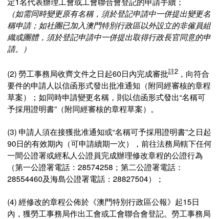
定1名代表辦理工會或工會聯合會登記的申請手續；
（如需同時變更原有名稱，須於登記申請中一併提出變更名
稱申請；如社團已加入澳門特別行政區以外設立的非僱員組
織或團體，須於登記申請中一併提出取得行政長官同意的申
請。）
註2
(2) 勞工事務局收齊文件之日起60日內完成審批
，向符合
要件的申請人以信函形式發出批准通知（附同經審核的章程
草案）；如同時申請變更名稱，則以信函形式發出“名稱可
予採用證明書”（附同經審核的章程草案）。
(3) 申請人須在接獲批准通知或“名稱可予採用證明書”之日起
90日的有效期內（可申請續期一次），前往法務局轄下任何
一間公證署或經私人公證員完成辦理修改章程的公證行為
（第一公證署電話：28574258；第二公證署電話：
28554460及海島公證署電話：28827504）；
(4) 經修改的章程公佈於《澳門特別行政區公報》起15日
內，獲勞工事務局作出工會或工會聯合會登記。勞工事務局