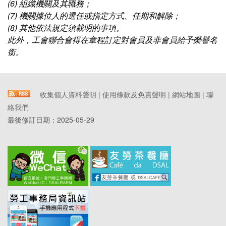
(6) 組織機關及其職務；
(7) 機關據位人的選任或指定方式、任期和解除；
(8) 其他依法規定須載明的事項。
此外，工會聯合會得在章程訂定對會員及非會員給予榮譽名
銜。
收集個人資料聲明
|
使用條款及免責聲明
|
網站地圖
|
聯
絡我們
最後修訂日期：
2025-05-29