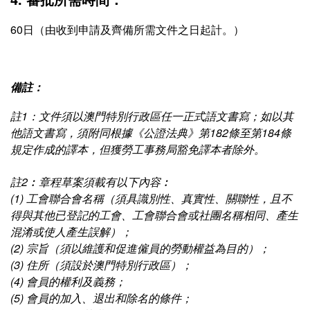
60日（由收到申請及齊備所需文件之日起計。）
備註：
註1：文件須以澳門特別行政區任一正式語文書寫；如以其
他語文書寫，須附同根據《公證法典》第182條至第184條
規定作成的譯本，但獲勞工事務局豁免譯本者除外。
註2︰章程草案須載有以下內容︰
(1) 工會聯合會名稱（須具識別性、真實性、關聯性，且不
得與其他已登記的工會、工會聯合會或社團名稱相同、產生
混淆或使人產生誤解）；
(2) 宗旨（須以維護和促進僱員的勞動權益為目的）；
(3) 住所（須設於澳門特別行政區）；
(4) 會員的權利及義務；
(5) 會員的加入、退出和除名的條件；