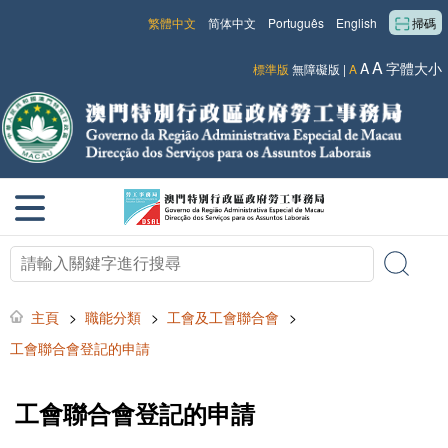
繁體中文
简体中文
Português
English
掃碼
A
A
字體大小
標準版
無障礙版
|
A
主頁
>
職能分類
>
工會及工會聯合會
>
工會聯合會登記的申請
工會聯合會登記的申請