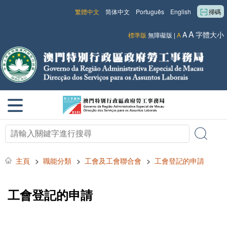
繁體中文
简体中文
Português
English
掃碼
A
A
字體大小
標準版
無障礙版
|
A
主頁
>
職能分類
>
工會及工會聯合會
>
工會登記的申請
工會登記的申請