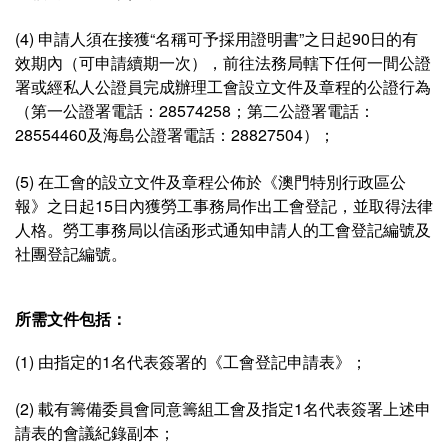
(4) 申請人須在接獲“名稱可予採用證明書”之日起90日的有
效期內（可申請續期一次），前往法務局轄下任何一間公證
署或經私人公證員完成辦理工會設立文件及章程的公證行為
（第一公證署電話：28574258；第二公證署電話：
28554460及海島公證署電話：28827504）；
(5) 在工會的設立文件及章程公佈於《澳門特別行政區公
報》之日起15日內獲勞工事務局作出工會登記，並取得法律
人格。勞工事務局以信函形式通知申請人的工會登記編號及
社團登記編號。
所需文件包括：
(1) 由指定的1名代表簽署的《工會登記申請表》；
(2) 載有籌備委員會同意籌組工會及指定1名代表簽署上述申
請表的會議紀錄副本；