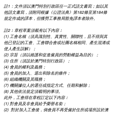
註1：文件須以澳門特別行政區任一正式語文書寫；如以其
他語文書寫，須附同根據《公證法典》第182條至第184條
規定作成的譯本，但獲勞工事務局豁免譯本者除外。
註2︰章程草案須載有以下內容︰
(1) 工會名稱（須具識別性、真實性、關聯性，且不得與其
他已登記的工會、工會聯合會或社團名稱相同、產生混淆或
使人產生誤解）；
(2) 宗旨（須以維護和促進僱員的勞動權益為目的）；
(3) 住所（須設於澳門特別行政區）；
(4) 會員的權利及義務；
(5) 會員的加入、退出和除名的條件；
(6) 組織機關及其職務；
(7) 機關據位人的選任或指定方式、任期和解除；
(8) 其他依法規定須載明的事項。
此外，工會得在章程訂定以下內容︰
(1) 對會員及非會員給予榮譽名銜；
(2) 對於加入工會後，倘會員不再受僱於住所或場所設於澳