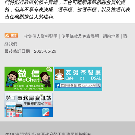
門特別行政區的僱主實體，工會可繼續保留相關會員的資
格，但其不享有表決權、選舉權、被選舉權，以及推選代表
出任機關據位人的權利。
收集個人資料聲明
|
使用條款及免責聲明
|
網站地圖
|
聯
絡我們
最後修訂日期：
2025-05-29
2016 澳門特別行政區政府勞工事務局版權所有